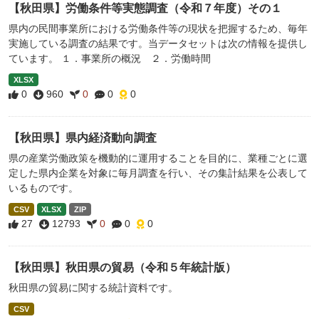
【秋田県】労働条件等実態調査（令和７年度）その１
県内の民間事業所における労働条件等の現状を把握するため、毎年
実施している調査の結果です。当データセットは次の情報を提供し
ています。 １．事業所の概況 ２．労働時間
XLSX
0
960
0
0
0
【秋田県】県内経済動向調査
県の産業労働政策を機動的に運用することを目的に、業種ごとに選
定した県内企業を対象に毎月調査を行い、その集計結果を公表して
いるものです。
CSV
XLSX
ZIP
27
12793
0
0
0
【秋田県】秋田県の貿易（令和５年統計版）
秋田県の貿易に関する統計資料です。
CSV