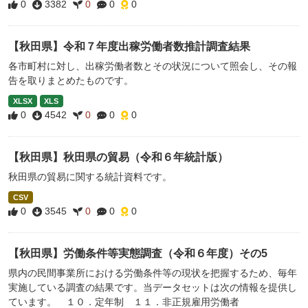
0
3382
0
0
0
【秋田県】令和７年度出稼労働者数推計調査結果
各市町村に対し、出稼労働者数とその状況について照会し、その報
告を取りまとめたものです。
XLSX
XLS
0
4542
0
0
0
【秋田県】秋田県の貿易（令和６年統計版）
秋田県の貿易に関する統計資料です。
CSV
0
3545
0
0
0
【秋田県】労働条件等実態調査（令和６年度）その5
県内の民間事業所における労働条件等の現状を把握するため、毎年
実施している調査の結果です。当データセットは次の情報を提供し
ています。 １０．定年制 １１．非正規雇用労働者