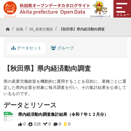
Skip to main content
メニュー
組織
08_産業労働部
【秋田県】県内経済動向調査
データセット
グループ
【秋田県】県内経済動向調査
県の産業労働政策を機動的に運用することを目的に、業種ごとに選
定した県内企業を対象に毎月調査を行い、その集計結果を公表して
いるものです。
データとリソース
県内経済動向調査集計結果（令和７年１２月分）
0
218
0
0
0