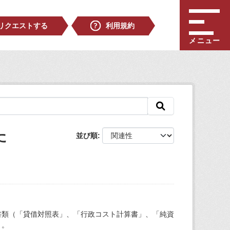
リクエストする
利用規約
メニュー
た
並び順
書類（「貸借対照表」、「行政コスト計算書」、「純資
）。