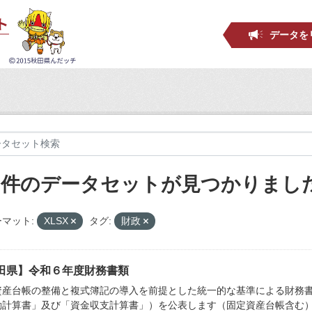
データを
6 件のデータセットが見つかりまし
マット:
XLSX
タグ:
財政
田県】令和６年度財務書類
資産台帳の整備と複式簿記の導入を前提とした統一的な基準による財務
動計算書」及び「資金収支計算書」）を公表します（固定資産台帳含む