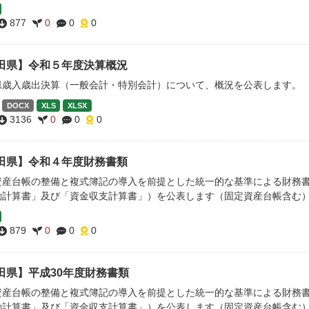
877
0
0
0
田県】令和５年度決算概況
県歳入歳出決算（一般会計・特別会計）について、概況を公表します。
DOCX
XLS
XLSX
3136
0
0
0
田県】令和４年度財務書類
資産台帳の整備と複式簿記の導入を前提とした統一的な基準による財務
動計算書」及び「資金収支計算書」）を公表します（固定資産台帳含む
879
0
0
0
田県】平成30年度財務書類
資産台帳の整備と複式簿記の導入を前提とした統一的な基準による財務
動計算書」及び「資金収支計算書」）を公表します（固定資産台帳含む