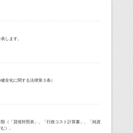
公表します。
の健全化に関する法律第３条）
書類（「貸借対照表」、「行政コスト計算書」、「純資
含む）。