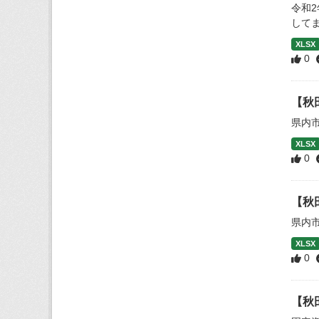
令和
して
XLSX
0
【秋
県内
XLSX
0
【秋
県内
XLSX
0
【秋