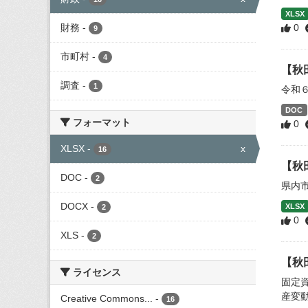
XLSX
財務
-
0
9
市町村
-
4
【秋
調査
-
1
令和
DOC
フォーマット
0
XLSX
-
x
16
【秋
DOC
-
2
県内
DOCX
-
XLSX
2
0
XLS
-
2
【秋
ライセンス
固定
産変
Creative Commons...
-
16