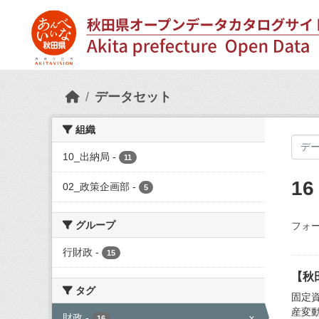
Skip to main content
データセット
組織
10_出納局
-
11
1
02_政策企画部
-
5
グループ
フォー
行財政
-
15
【秋
タグ
固定
産変
財政
-
x
16