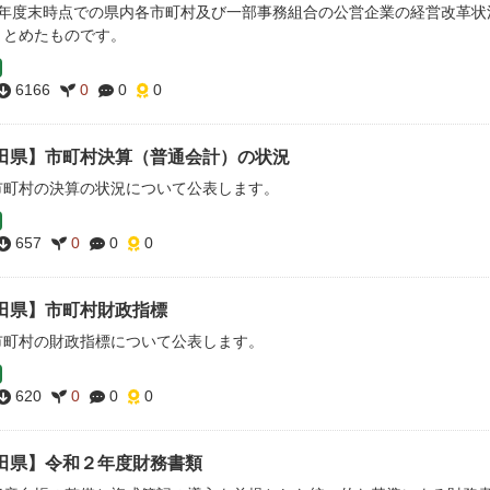
2年度末時点での県内各市町村及び一部事務組合の公営企業の経営改革状
まとめたものです。
6166
0
0
0
田県】市町村決算（普通会計）の状況
市町村の決算の状況について公表します。
657
0
0
0
田県】市町村財政指標
市町村の財政指標について公表します。
620
0
0
0
田県】令和２年度財務書類