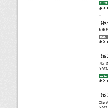
XLSX
0
【秋
秋田
DOC
0
【秋
固定
産変
XLSX
0
【秋
固定
産変