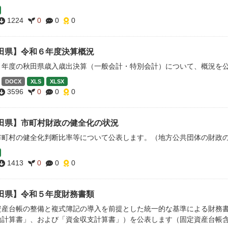
1224
0
0
0
田県】令和６年度決算概況
６年度の秋田県歳入歳出決算（一般会計・特別会計）について、概況を
DOCX
XLS
XLSX
3596
0
0
0
田県】市町村財政の健全化の状況
市町村の健全化判断比率等について公表します。（地方公共団体の財政
1413
0
0
0
田県】令和５年度財務書類
資産台帳の整備と複式簿記の導入を前提とした統一的な基準による財務
動計算書」、および「資金収支計算書」）を公表します（固定資産台帳