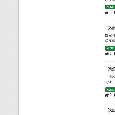
XLSX
0
【秋
固定
産変
XLSX
0
【秋
「令
です
XLSX
0
【秋