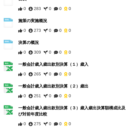
0
283
0
0
0
施策の実施概況
0
273
0
0
0
決算の概況
0
309
0
0
0
一般会計歳入歳出款別決算（１）歳入
0
265
0
0
0
一般会計歳入歳出款別決算（２）歳出
0
251
0
0
0
一般会計歳入歳出款別決算（３）歳入歳出決算額構成比及
び対前年度比較
0
275
0
0
0