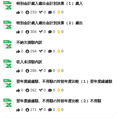
特別会計歳入歳出会計別決算（１）歳入
0
233
0
0
0
特別会計歳入歳出会計別決算（２）歳出
0
304
0
0
0
不納欠損額内訳
0
294
0
0
0
収入未済額内訳
0
286
0
0
0
翌年度繰越額、不用額の対前年度比較（１）翌年度繰越額
0
262
0
0
0
翌年度繰越額、不用額の対前年度比較（２）不用額
0
271
0
0
0