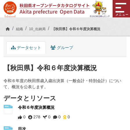
Skip to main content
メニュー
組織
10_出納局
【秋田県】令和６年度決算概況
データセット
グループ
【秋田県】令和６年度決算概況
令和６年度の秋田県歳入歳出決算（一般会計・特別会計）につい
て、概況を公表します。
データとリソース
令和６年度決算概況
0
278
0
0
0
目次