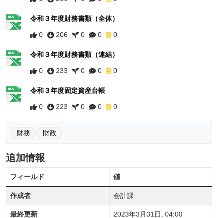
令和３年度財務書類（全体）
0
206
0
0
0
令和３年度財務書類（連結）
0
233
0
0
0
令和３年度固定資産台帳
0
223
0
0
0
財務
財政
追加情報
フィールド
値
作成者
会計課
最終更新
2023年3月31日, 04:00