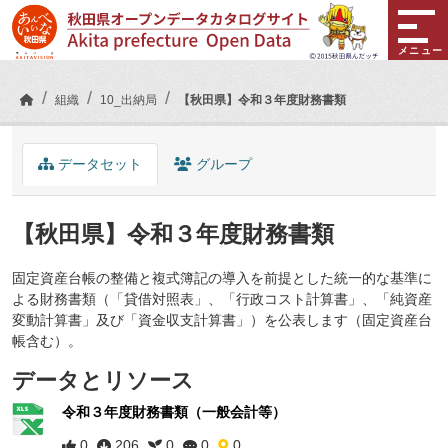
Skip to main content
メニュー
組織
10_出納局
【秋田県】令和３年度財務書類
データセット
グループ
【秋田県】令和３年度財務書類
固定資産台帳の整備と複式簿記の導入を前提とした統一的な基準に
よる財務書類（「貸借対照表」、「行政コスト計算書」、「純資産
変動計算書」及び「資金収支計算書」）を公表します（固定資産台
帳含む）。
データとリソース
令和３年度財務書類（一般会計等）
0
206
0
0
0