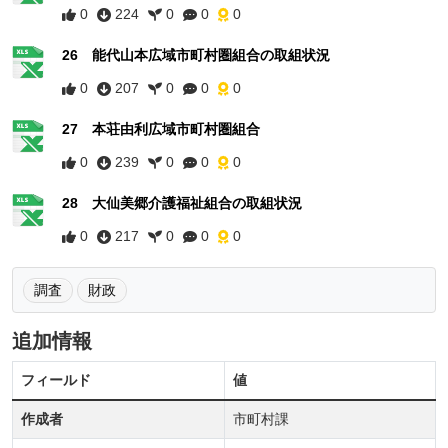
0
224
0
0
0
26 能代山本広域市町村圏組合の取組状況
0
207
0
0
0
27 本荘由利広域市町村圏組合
0
239
0
0
0
28 大仙美郷介護福祉組合の取組状況
0
217
0
0
0
調査
財政
追加情報
フィールド
値
作成者
市町村課