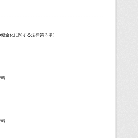
の健全化に関する法律第３条）
資料
資料