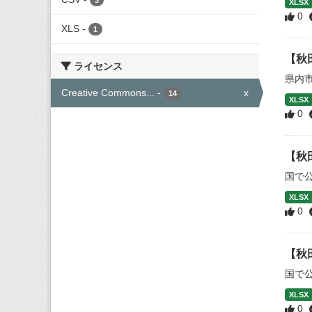
3
XLSX
0
XLS
-
1
【秋
ライセンス
県内
Creative Commons...
-
x
14
XLSX
0
【秋
国で
XLSX
0
【秋
国で
XLSX
0