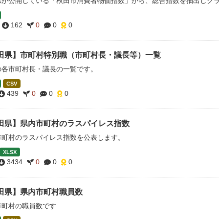
県が公開している「秋田市消費者物価指数」から、総合指数を抽出しグ
162
0
0
0
田県】市町村特別職（市町村長・議長等）一覧
の各市町村長・議長の一覧です。
CSV
439
0
0
0
田県】県内市町村のラスパイレス指数
市町村のラスパイレス指数を公表します。
XLSX
3434
0
0
0
田県】県内市町村職員数
市町村の職員数です