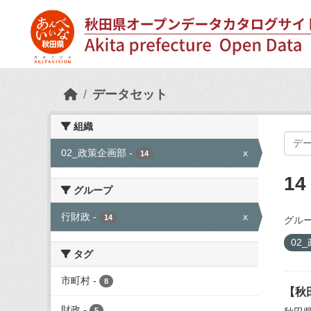
Skip to main content
データセット
組織
02_政策企画部
-
x
14
1
グループ
行財政
-
x
14
グルー
02
タグ
市町村
-
8
【秋
財政
-
5