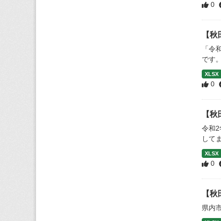
0
【秋
「令
です
XLSX
0
【秋
令和
して
XLSX
0
【秋
県内