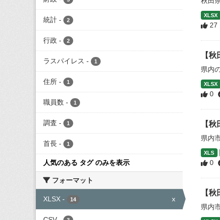
秋田
XLSX
統計
-
2
27
行政
-
2
【秋
ラスパイレス
-
1
県内
住所
-
1
XLSX
0
職員数
-
1
調査
-
【秋
1
県内
首長
-
1
XLS
人気のある タグ のみを表示
0
フォーマット
【秋
XLSX
-
x
14
県内
CSV
-