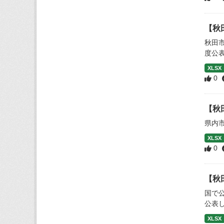
【秋
秋田
度公
XLSX
0
【秋
県内
XLSX
0
【秋
国で
公表
XLSX