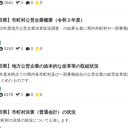
2541
0
0
0
田県】市町村公営企業概要（令和２年度）
和2年度地方公営企業決算状況調査」の結果を基に県内市町村や一部事務
。
5153
0
0
0
田県】地方公営企業の抜本的な改革等の取組状況
2年度末時点での県内各市町村及び一部事務組合の公営企業の経営改革状
まとめたものです。
6178
0
0
0
田県】市町村決算（普通会計）の状況
市町村の決算の状況について公表します。