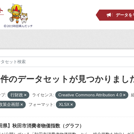
データを
4 件のデータセットが見つかりまし
プ:
行財政
ライセンス:
Creative Commons Attribution 4.0
_政策企画部
フォーマット:
XLSX
田県】秋田市消費者物価指数（グラフ）