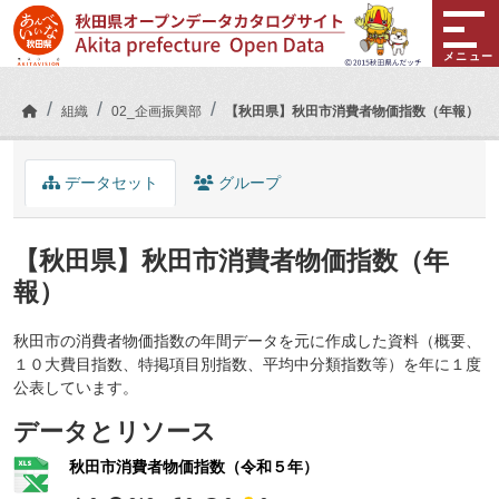
Skip to main content
メニュー
組織
02_企画振興部
【秋田県】秋田市消費者物価指数（年報）
データセット
グループ
【秋田県】秋田市消費者物価指数（年
報）
秋田市の消費者物価指数の年間データを元に作成した資料（概要、
１０大費目指数、特掲項目別指数、平均中分類指数等）を年に１度
公表しています。
データとリソース
秋田市消費者物価指数（令和５年）