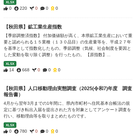
XLSX
0
220
0
0
0
【秋田県】鉱工業生産指数
【季節調整済指数】 付加価値額が高く、本県鉱工業生産において重
要と認められる１５業種（１３０品目）の生産量等を、平成２７年
を基準として指数化したもの。季節調整（気候、社会制度を要因と
した変動を取り除く調整）を行ったもの。 【原指数】...
XLSX
14
668
0
0
0
【秋田県】人口移動理由実態調査（2025(令和7)年度 調査
報告書）
4月から翌年3月までの1年間に、県内市町村へ住民基本台帳法の規
定に基づき転出入届を提出された方を対象としてアンケート調査を
行い、移動理由等を取りまとめたものです。
XLSX
0
780
0
0
0