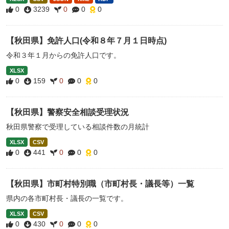
0
3239
0
0
0
【秋田県】免許人口(令和８年７月１日時点)
令和３年１月からの免許人口です。
XLSX
0
159
0
0
0
【秋田県】警察安全相談受理状況
秋田県警察で受理している相談件数の月統計
XLSX
CSV
0
441
0
0
0
【秋田県】市町村特別職（市町村長・議長等）一覧
県内の各市町村長・議長の一覧です。
XLSX
CSV
0
430
0
0
0