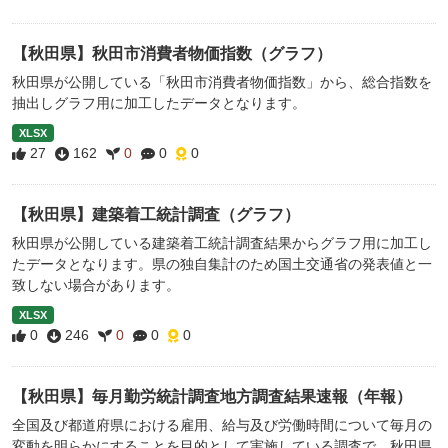
【秋田県】秋田市消費者物価指数（グラフ）
秋田県が公開している「秋田市消費者物価指数」から、総合指数を
抽出しグラフ用に加工したデータとなります。
XLSX
27
162
0
0
0
【秋田県】建築着工統計調査（グラフ）
秋田県が公開している建築着工統計調査結果からグラフ用に加工し
たデータとなります。県の独自集計のため国土交通省の発表値と一
致しない場合があります。
XLSX
0
246
0
0
0
【秋田県】毎月勤労統計調査地方調査結果速報（年報）
全国及び都道府県における雇用、給与及び労働時間について毎月の
変動を明らかにすることを目的として実施している調査で、秋田県