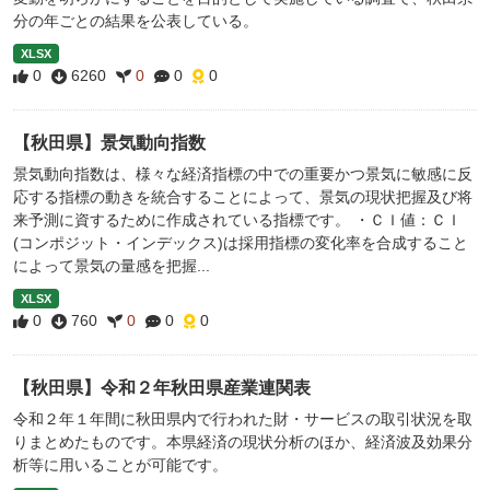
分の年ごとの結果を公表している。
XLSX
0
6260
0
0
0
【秋田県】景気動向指数
景気動向指数は、様々な経済指標の中での重要かつ景気に敏感に反
応する指標の動きを統合することによって、景気の現状把握及び将
来予測に資するために作成されている指標です。 ・ＣＩ値：ＣＩ
(コンポジット・インデックス)は採用指標の変化率を合成すること
によって景気の量感を把握...
XLSX
0
760
0
0
0
【秋田県】令和２年秋田県産業連関表
令和２年１年間に秋田県内で行われた財・サービスの取引状況を取
りまとめたものです。本県経済の現状分析のほか、経済波及効果分
析等に用いることが可能です。