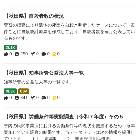
【秋田県】自殺者数の状況
警察の捜査により遺体の死因を自殺と判断したケースについて、案
件ごとに自殺統計原票を作成しており、自殺者数を毎月公表してい
るものです。
XLSX
0
250
0
0
0
【秋田県】知事所管公益法人等一覧
知事所管の公益法人等の一覧です。
XLSX
CSV
0
341
0
0
0
【秋田県】労働条件等実態調査（令和７年度）その５
県内の民間事業所における労働条件等の現状を把握するため、毎年
実施している調査の結果です。当データセットは次の情報を提供し
ています。 １１．定年制 １２．非正規雇用労働者