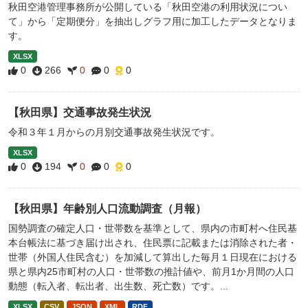
秋田空港管理事務所が公開している「秋田空港の利用状況につい
て」から「定期便分」を抽出しグラフ用に加工したデータとなりま
す。
XLSX
0
266
0
0
0
【秋田県】交通事故発生状況
令和３年１月からの月別交通事故発生状況です。
XLSX
0
194
0
0
0
【秋田県】年齢別人口流動調査（月報）
国勢調査の確定人口・世帯数を基準として、県内の市町村へ住民基
本台帳法に基づき届け出され、住民票に記載または消除された者・
世帯（外国人住民含む）を加減して算出した毎月１日現在における
県と県内25市町村の人口・世帯数の推計値や、前月1か月間の人口
動態（転入者、転出者、出生数、死亡数）です。...
XLSX
CSV
JSON
XML
RDF