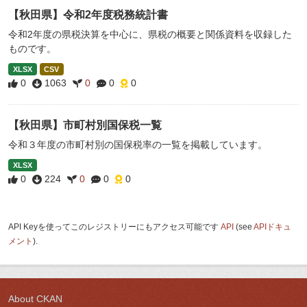
【秋田県】令和2年度税務統計書
令和2年度の県税決算を中心に、県税の概要と関係資料を収録した
ものです。
XLSX
CSV
0
1063
0
0
0
【秋田県】市町村別国保税一覧
令和３年度の市町村別の国保税率の一覧を掲載しています。
XLSX
0
224
0
0
0
API Keyを使ってこのレジストリーにもアクセス可能です
API
(see
APIドキュ
メント
).
About CKAN