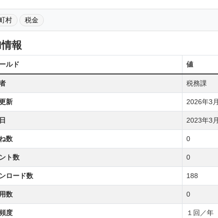
町村
税金
加情報
ールド
値
者
税務課
更新
2026年3月2
日
2023年3月1
ね数
0
ント数
0
ンロード数
188
用数
0
頻度
１回／年