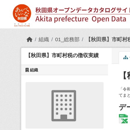
Skip to main content
組織
01_総務部
【秋田県】市町村
【秋田県】市町村税の徴収実績
組織
【
「令
てま
デ