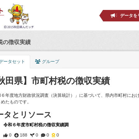
データを
税の徴収実績
データセット
グループ
秋田県】市町村税の徴収実績
和６年度地方財政状況調査（決算統計）」に基づいて、県内市町村にお
とめたものです。
ータとリソース
令和６年度市町村税の徴収実績調
0
188
0
0
0