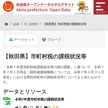
Skip to main content
メニュー
組織
01_総務部
【秋田県】市町村税の課税状況等
データセット
グループ
【秋田県】市町村税の課税状況等
「令和７年度市町村税課税状況等の調の調査」に基づいて、令和７
年７月１日現在（国民健康保険税については、令和７年３月３１日
現在）における県内市町村の課税状況等についてまとめたもので
す。
データとリソース
令和7年度市町村税の課税状況等
0
171
0
0
0