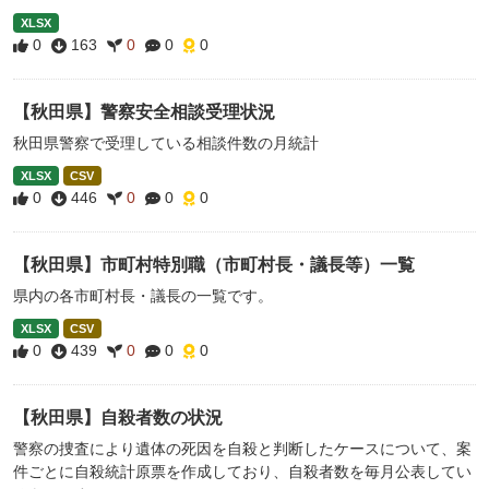
XLSX
0
163
0
0
0
【秋田県】警察安全相談受理状況
秋田県警察で受理している相談件数の月統計
XLSX
CSV
0
446
0
0
0
【秋田県】市町村特別職（市町村長・議長等）一覧
県内の各市町村長・議長の一覧です。
XLSX
CSV
0
439
0
0
0
【秋田県】自殺者数の状況
警察の捜査により遺体の死因を自殺と判断したケースについて、案
件ごとに自殺統計原票を作成しており、自殺者数を毎月公表してい