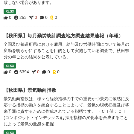
致しない場合があります。
XLSX
0
253
0
0
0
【秋田県】毎月勤労統計調査地方調査結果速報（年報）
全国及び都道府県における雇用、給与及び労働時間について毎月の
変動を明らかにすることを目的として実施している調査で、秋田県
分の年ごとの結果を公表している。
XLSX
0
6394
0
0
0
【秋田県】景気動向指数
景気動向指数は、様々な経済指標の中での重要かつ景気に敏感に反
応する指標の動きを統合することによって、景気の現状把握及び将
来予測に資するために作成されている指標です。 ・ＣＩ値：ＣＩ
(コンポジット・インデックス)は採用指標の変化率を合成すること
によって景気の量感を把握...
XLSX