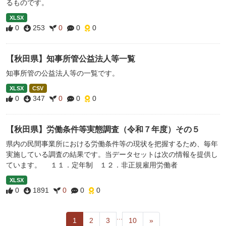
るものです。
XLSX
0
253
0
0
0
【秋田県】知事所管公益法人等一覧
知事所管の公益法人等の一覧です。
XLSX
CSV
0
347
0
0
0
【秋田県】労働条件等実態調査（令和７年度）その５
県内の民間事業所における労働条件等の現状を把握するため、毎年
実施している調査の結果です。当データセットは次の情報を提供し
ています。 １１．定年制 １２．非正規雇用労働者
XLSX
0
1891
0
0
0
...
1
2
3
10
»