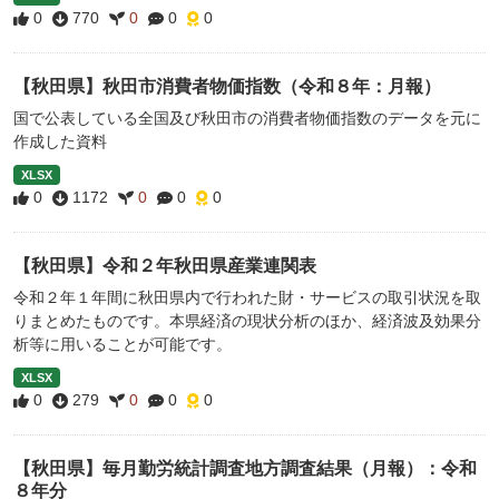
0
770
0
0
0
【秋田県】秋田市消費者物価指数（令和８年：月報）
国で公表している全国及び秋田市の消費者物価指数のデータを元に
作成した資料
XLSX
0
1172
0
0
0
【秋田県】令和２年秋田県産業連関表
令和２年１年間に秋田県内で行われた財・サービスの取引状況を取
りまとめたものです。本県経済の現状分析のほか、経済波及効果分
析等に用いることが可能です。
XLSX
0
279
0
0
0
【秋田県】毎月勤労統計調査地方調査結果（月報）：令和
８年分