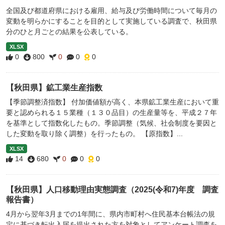
全国及び都道府県における雇用、給与及び労働時間について毎月の
変動を明らかにすることを目的として実施している調査で、秋田県
分のひと月ごとの結果を公表している。
XLSX
0
800
0
0
0
【秋田県】鉱工業生産指数
【季節調整済指数】 付加価値額が高く、本県鉱工業生産において重
要と認められる１５業種（１３０品目）の生産量等を、平成２７年
を基準として指数化したもの。季節調整（気候、社会制度を要因と
した変動を取り除く調整）を行ったもの。 【原指数】...
XLSX
14
680
0
0
0
【秋田県】人口移動理由実態調査（2025(令和7)年度 調査
報告書）
4月から翌年3月までの1年間に、県内市町村へ住民基本台帳法の規
定に基づき転出入届を提出された方を対象としてアンケート調査を