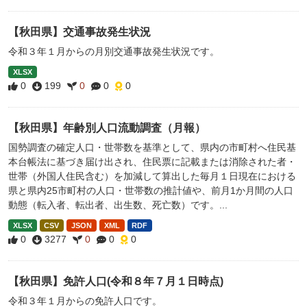
【秋田県】交通事故発生状況
令和３年１月からの月別交通事故発生状況です。
XLSX
0
199
0
0
0
【秋田県】年齢別人口流動調査（月報）
国勢調査の確定人口・世帯数を基準として、県内の市町村へ住民基
本台帳法に基づき届け出され、住民票に記載または消除された者・
世帯（外国人住民含む）を加減して算出した毎月１日現在における
県と県内25市町村の人口・世帯数の推計値や、前月1か月間の人口
動態（転入者、転出者、出生数、死亡数）です。...
XLSX
CSV
JSON
XML
RDF
0
3277
0
0
0
【秋田県】免許人口(令和８年７月１日時点)
令和３年１月からの免許人口です。