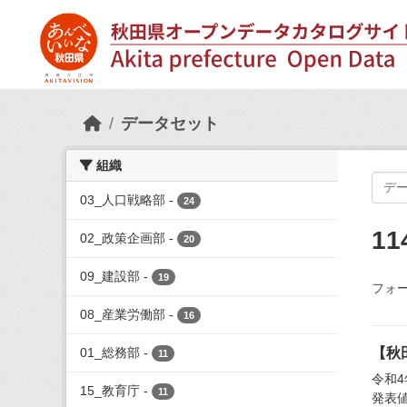
Skip to main content
データセット
組織
03_人口戦略部
-
24
1
02_政策企画部
-
20
09_建設部
-
19
フォー
08_産業労働部
-
16
01_総務部
-
【秋
11
令和
15_教育庁
-
11
発表