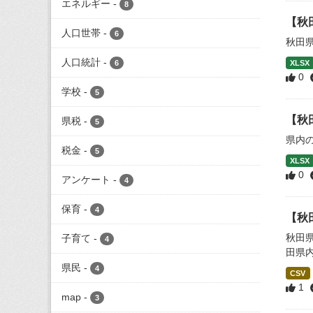
エネルギー
-
8
【秋
人口世帯
-
6
秋田
人口統計
-
6
XLSX
0
学校
-
5
【秋
県税
-
5
県内
税金
-
5
XLSX
0
アンケート
-
4
保育
-
4
【秋
秋田
子育て
-
4
田県
県民
-
4
CSV
1
map
-
3