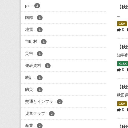
pin
-
3
【秋
...
国際
-
3
CSV
地震
-
0
3
市町村
-
3
【秋
災害
-
3
知事
XLSX
発表資料
-
3
0
統計
-
3
【秋
防災
-
3
秋田
交通とインフラ
-
2
CSV
0
児童クラブ
-
2
産業
-
2
【秋