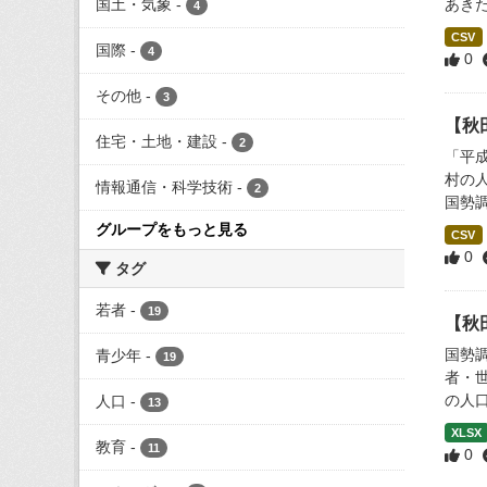
国土・気象
-
あき
4
CSV
国際
-
4
0
その他
-
3
【秋
住宅・土地・建設
-
2
「平成
村の
情報通信・科学技術
-
2
国勢調
グループをもっと見る
CSV
0
タグ
若者
-
19
【秋
国勢
青少年
-
19
者・
の人口
人口
-
13
XLSX
教育
-
11
0