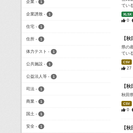
企業
-
1
てい
企業誘致
-
1
XLSX
0
住宅
-
1
【秋
住所
-
1
県の
体力テスト
-
1
てい
CSV
公共施設
-
1
27
公益法人等
-
1
【秋
司法
-
1
秋田
商業
-
1
CSV
0
国土
-
1
安全
-
1
【秋