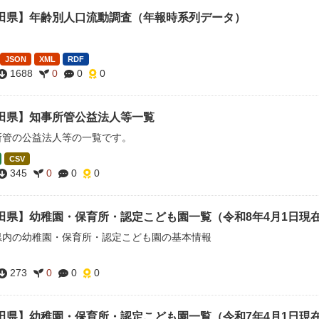
田県】年齢別人口流動調査（年報時系列データ）
JSON
XML
RDF
1688
0
0
0
田県】知事所管公益法人等一覧
所管の公益法人等の一覧です。
CSV
345
0
0
0
田県】幼稚園・保育所・認定こども園一覧（令和8年4月1日現
県内の幼稚園・保育所・認定こども園の基本情報
273
0
0
0
田県】幼稚園・保育所・認定こども園一覧（令和7年4月1日現