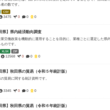
る者の数です。
CSV
3475
0
0
0
田県】県内経済動向調査
産業労働政策を機動的に運用することを目的に、業種ごとに選定した県
るものです。
XLSX
ZIP
12568
0
0
0
田県】秋田県の貿易（令和５年統計版）
県の貿易に関する統計資料です。
3345
0
0
0
田県】秋田県の貿易（令和６年統計版）