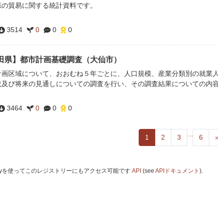
県の貿易に関する統計資料です。
3514
0
0
0
田県】都市計画基礎調査（大仙市）
計画区域について、おおむね５年ごとに、人口規模、産業分類別の就業
況及び将来の見通しについての調査を行い、その調査結果についての内
3464
0
0
0
...
1
2
3
6
 Keyを使ってこのレジストリーにもアクセス可能です
API
(see
APIドキュメント
).