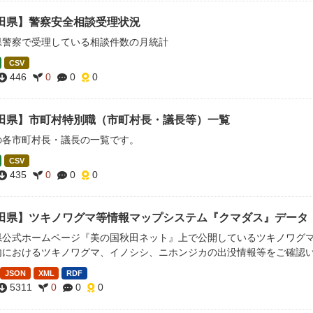
田県】警察安全相談受理状況
県警察で受理している相談件数の月統計
CSV
446
0
0
0
田県】市町村特別職（市町村長・議長等）一覧
の各市町村長・議長の一覧です。
CSV
435
0
0
0
田県】ツキノワグマ等情報マップシステム『クマダス』データ（20
県公式ホームページ『美の国秋田ネット』上で公開しているツキノワグ
内におけるツキノワグマ、イノシシ、ニホンジカの出没情報等をご確認
JSON
XML
RDF
5311
0
0
0