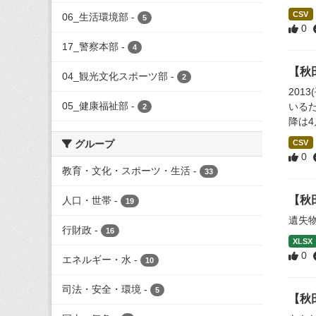
CSV
06_生活環境部
-
5
0
17_警察本部
-
4
【秋
04_観光文化スポーツ部
-
2
201
05_健康福祉部
-
いるた
2
降は4
グループ
CSV
0
教育・文化・スポーツ・生活
-
33
【秋
人口・世帯
-
19
遺失
行財政
-
16
XLSX
0
エネルギー・水
-
10
司法・安全・環境
-
5
【秋