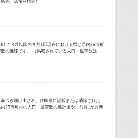
連絡先、店舗座標等）
18）年4月以降の各月1日現在における県と県内25市町
数の推移です。 （掲載されている人口・世帯数は、
に基づき届け出され、住民票に記載または消除された
内25市町村の人口・世帯数の推計値や、前月1か月間