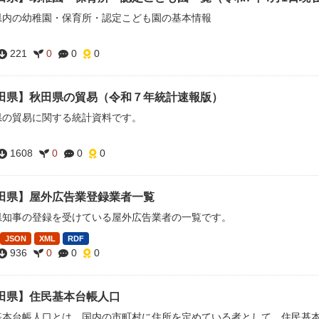
県内の幼稚園・保育所・認定こども園の基本情報
221
0
0
0
田県】秋田県の貿易（令和７年統計速報版）
県の貿易に関する統計資料です。
1608
0
0
0
田県】屋外広告業登録業者一覧
県知事の登録を受けている屋外広告業者の一覧です。
JSON
XML
RDF
936
0
0
0
田県】住民基本台帳人口
基本台帳人口とは、国内の市町村に住所を定めている者として、住民基