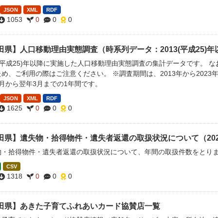
JSON
XML
RDF
1053
0
0
0
田県】人口移動理由実態調査（時系列データ：2013(平成25)年
3(平成25)年以降に実施した人口移動理由実態調査の集計データです。 な
め、ご利用の際はご注意ください。 ※調査期間は、2013年から2023年
月から翌年3月までの1年間です。
JSON
XML
RDF
1625
0
0
0
田県】遺失物・拾得物件・遺失者返還の取扱状況について（2021
物・拾得物件・遺失者返還の取扱状況について、年間の取扱件数をとり
CSV
1318
0
0
0
田県】あきた子育てふれあいカード協賛店一覧