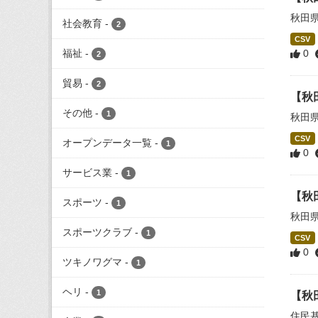
秋田
社会教育
-
2
CSV
福祉
-
0
2
貿易
-
2
【秋
その他
-
1
秋田
CSV
オープンデータ一覧
-
1
0
サービス業
-
1
【秋
スポーツ
-
1
秋田
スポーツクラブ
-
1
CSV
0
ツキノワグマ
-
1
ヘリ
-
1
【秋
住民