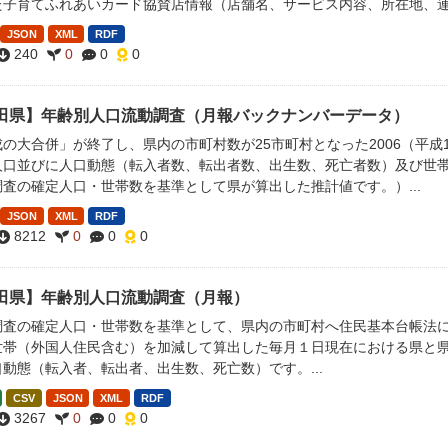
た子育てふれあいカード協賛店情報（店舗名、サービス内容、所在地、
JSON
XML
RDF
240
0
0
0
田県】年齢別人口流動調査（月報バックナンバーデータ）
の大合併」が終了し、県内の市町村数が25市町村となった2006（平成
人口並びに人口動態（転入者数、転出者数、出生数、死亡者数）及び世帯
査の確定人口・世帯数を基準として県が算出した推計値です。）...
JSON
XML
RDF
8212
0
0
0
田県】年齢別人口流動調査（月報）
調査の確定人口・世帯数を基準として、県内の市町村へ住民基本台帳法
世帯（外国人住民含む）を加減して算出した毎月１日現在における県と県
動態（転入者、転出者、出生数、死亡数）です。...
CSV
JSON
XML
RDF
3267
0
0
0