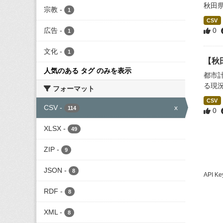
秋田
宗教
-
1
CSV
広告
-
0
1
文化
-
1
【秋
人気のある タグ のみを表示
都市
る現
フォーマット
CSV
CSV
-
x
114
0
XLSX
-
49
ZIP
-
9
JSON
-
8
API
RDF
-
8
XML
-
8