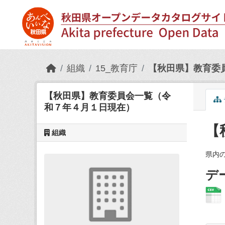
Skip to main content
組織
15_教育庁
【秋田県】教育委
【秋田県】教育委員会一覧（令
和７年４月１日現在）
【
組織
県内
デ