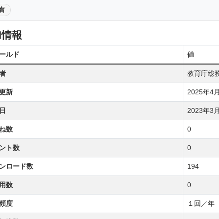
育
加情報
ールド
値
者
教育庁総
更新
2025年4月2
日
2023年3月1
ね数
0
ント数
0
ンロード数
194
用数
0
頻度
１回／年