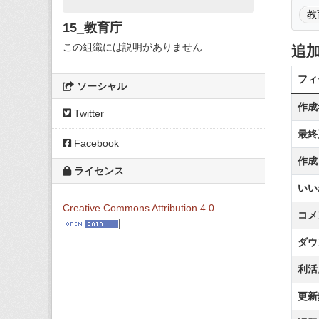
教
15_教育庁
この組織には説明がありません
追
フィ
ソーシャル
作成
Twitter
最終
Facebook
作成
ライセンス
いい
Creative Commons Attribution 4.0
コメ
ダウ
利活
更新