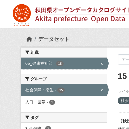
Skip to main content
データセット
組織
05_健康福祉部
-
x
15
1
グループ
社会保障・衛生
-
x
15
ライセ
社会
人口・世帯
-
1
タグ
【秋
社会保障
-
7