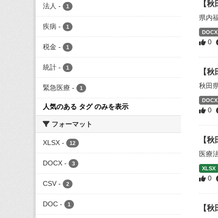
【秋
法人
-
1
県内
疾病
-
1
DOCX
0
税金
-
1
統計
-
1
【秋
秋田
緊急医療
-
1
DOCX
人気のある タグ のみを表示
0
フォーマット
【秋
XLSX
-
12
医療
DOCX
-
3
XLSX
0
CSV
-
2
DOC
-
1
【秋