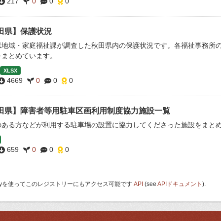
217
0
0
0
田県】保護状況
県地域・家庭福祉課が調査した秋田県内の保護状況です。各福祉事務所
をまとめています。
XLSX
4669
0
0
0
田県】障害者等用駐車区画利用制度協力施設一覧
のある方などが利用する駐車場の設置に協力してくださった施設をまと
659
0
0
0
 Keyを使ってこのレジストリーにもアクセス可能です
API
(see
APIドキュメント
).