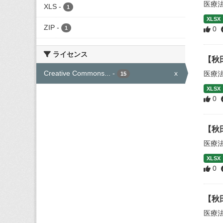
医療
XLS
-
1
XLSX
ZIP
-
1
0
ライセンス
【秋
Creative Commons...
-
x
医療
15
XLSX
0
【秋
医療
XLSX
0
【秋
医療