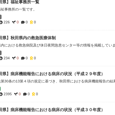
田県】福祉事務所一覧
福祉事務所の一覧です。
226
0
0
0
田県】秋田県内の救急医療体制
県内における救急病院及び休日夜間急患センター等の情報を掲載してい
234
0
0
0
田県】病床機能報告における病床の状況（平成２９年度）
法第30条の13第４項の規定に基づき、秋田県における病床機能報告の結
2395
0
0
0
田県】病床機能報告における病床の状況（平成３０年度）