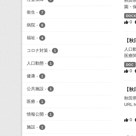
秋田
園・
衛生
-
7
DOCX
0
病院
-
6
福祉
-
4
【秋
人口
コロナ対策
-
1
医療
人口動態
-
1
DOC
0
健康
-
1
公共施設
-
【秋
1
秋田
医療
-
1
URL:ht
情報公開
-
1
0
施設
-
1