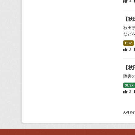
0
【秋
秋田
など
CSV
0
【秋
障害
XLSX
0
API