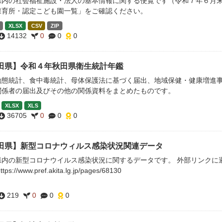
県内の社会福祉施設・法人の基本情報に関する便覧です（令和７年６月末
保育所・認定こども園一覧」をご確認ください。
XLSX
CSV
ZIP
14132
0
0
0
田県】令和４年秋田県衛生統計年鑑
動態統計、食中毒統計、母体保護法に基づく届出、地域保健・健康増進
関係者の届出及びその他の関係資料をまとめたものです。
XLSX
XLS
36705
0
0
0
田県】新型コロナウィルス感染状況関連データ
県内の新型コロナウイルス感染状況に関するデータです。 外部リンクに
tps://www.pref.akita.lg.jp/pages/68130
219
0
0
0