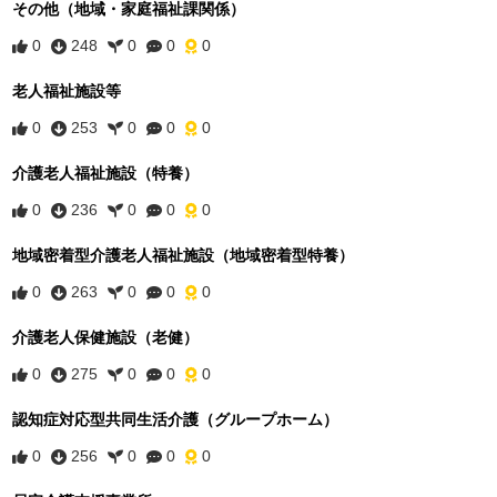
その他（地域・家庭福祉課関係）
0
248
0
0
0
老人福祉施設等
0
253
0
0
0
介護老人福祉施設（特養）
0
236
0
0
0
地域密着型介護老人福祉施設（地域密着型特養）
0
263
0
0
0
介護老人保健施設（老健）
0
275
0
0
0
認知症対応型共同生活介護（グループホーム）
0
256
0
0
0