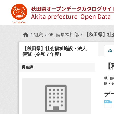
Skip to main content
組織
05_健康福祉部
【秋田県】社
【秋田県】社会福祉施設・法人
便覧（令和７年度）
【
組織
秋田
園・
デ