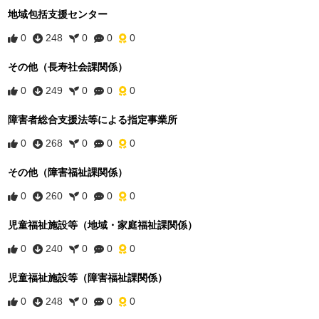
地域包括支援センター
0
248
0
0
0
その他（長寿社会課関係）
0
249
0
0
0
障害者総合支援法等による指定事業所
0
268
0
0
0
その他（障害福祉課関係）
0
260
0
0
0
児童福祉施設等（地域・家庭福祉課関係）
0
240
0
0
0
児童福祉施設等（障害福祉課関係）
0
248
0
0
0