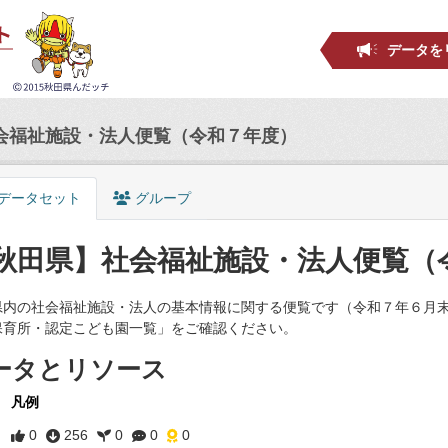
データを
会福祉施設・法人便覧（令和７年度）
データセット
グループ
秋田県】社会福祉施設・法人便覧（
県内の社会福祉施設・法人の基本情報に関する便覧です（令和７年６月末
保育所・認定こども園一覧」をご確認ください。
ータとリソース
凡例
0
256
0
0
0