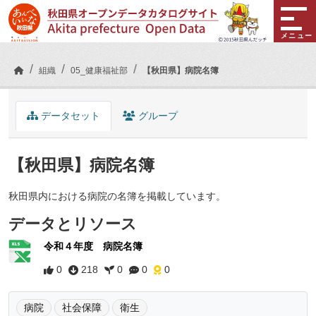
Skip to main content
メニュー
組織
05_健康福祉部
【秋田県】病院名簿
データセット
グループ
【秋田県】病院名簿
秋田県内における病院の名簿を掲載しています。
データとリソース
令和４年度 病院名簿
0
218
0
0
0
病院
社会保障
衛生