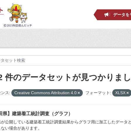
データを
82 件のデータセットが見つかりま
ンス:
Creative Commons Attribution 4.0
フォーマット:
XLSX
田県】建築着工統計調査（グラフ）
県が公開している建築着工統計調査結果からグラフ用に加工したデータ
しない場合があります。