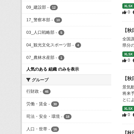
XLSX
09_建設部
-
12
0
17_警察本部
-
10
【秋
03_人口戦略部
-
5
全国
04_観光文化スポーツ部
-
県分
4
XLSX
07_農林水産部
-
1
0
人気のある 組織 のみを表示
【秋
グループ
景気
行財政
-
46
将来
とによ
労働・賃金
-
30
XLSX
0
司法・安全・環境
-
18
人口・世帯
-
16
【秋