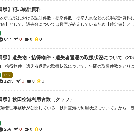
田県】犯罪統計資料
県の刑法犯における認知件数・検挙件数・検挙人員などの犯罪統計資料
定値】として、過去分については数字が確定しているため【確定値】と
647
0
0
0
田県】遺失物・拾得物件・遺失者返還の取扱状況について（2021
物・拾得物件・遺失者返還の取扱状況について、年間の取扱件数をとり
CSV
1299
0
0
0
田県】秋田空港利用者数（グラフ）
空港管理事務所が公開している「秋田空港の利用状況について」から「
266
0
0
0