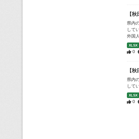
【秋
県内
して
外国
XLSX
0
【秋
県内
して
XLSX
0