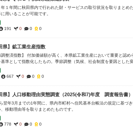
２年１年間に秋田県内で行われた財・サービスの取引状況を取りまとめ
等に用いることが可能です。
191
0
0
0
田県】鉱工業生産指数
節調整済指数】 付加価値額が高く、本県鉱工業生産において重要と認め
を基準として指数化したもの。季節調整（気候、社会制度を要因とした変動
667
0
0
0
田県】人口移動理由実態調査（2025(令和7)年度 調査報告書）
から翌年3月までの1年間に、県内市町村へ住民基本台帳法の規定に基づ
い、移動理由等を取りまとめたものです。
778
0
0
0