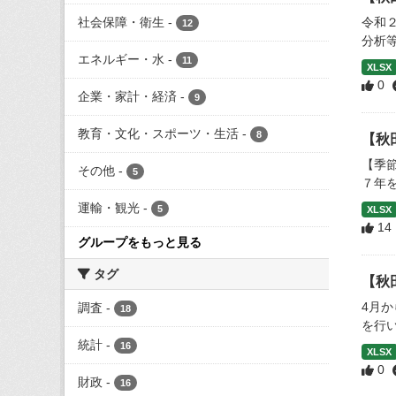
社会保障・衛生
-
令和
12
分析
エネルギー・水
-
11
XLSX
0
企業・家計・経済
-
9
教育・文化・スポーツ・生活
-
8
【秋
【季
その他
-
5
７年
運輸・観光
-
5
XLSX
14
グループをもっと見る
タグ
【秋
4月
調査
-
18
を行
統計
-
16
XLSX
0
財政
-
16