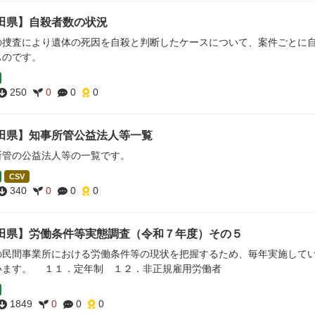
田県】自殺者数の状況
の捜査により遺体の死因を自殺と判断したケースについて、案件ごとに
ものです。
250
0
0
0
田県】知事所管公益法人等一覧
所管の公益法人等の一覧です。
CSV
340
0
0
0
田県】労働条件等実態調査（令和７年度）その５
の民間事業所における労働条件等の現状を把握するため、毎年実施して
います。 １１．定年制 １２．非正規雇用労働者
1849
0
0
0