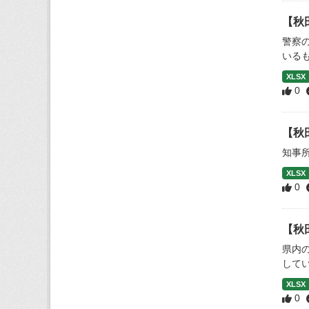
【秋
警察
いる
XLSX
0
【秋
知事
XLSX
0
【秋
県内
して
XLSX
0