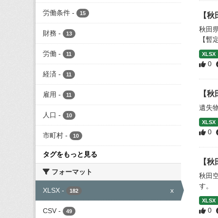
労働条件
-
15
【秋
秋田
財務
-
13
【暫
労働
-
11
XLSX
0
経済
-
11
【秋
雇用
-
11
遺失
人口
-
10
XLSX
0
市町村
-
10
タグをもっと見る
【秋
フォーマット
秋田
す。
XLSX
-
x
182
XLSX
0
CSV
-
49