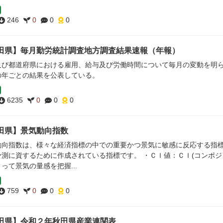
246
0
0
0
田県】毎月勤労統計調査地方調査結果速報（年報）
及び都道府県における雇用、給与及び労働時間について毎月の変動を明
の年ごとの結果を公表している。
6235
0
0
0
田県】景気動向指数
動向指数は、様々な経済指標の中での重要かつ景気に敏感に反応する指
予測に資するために作成されている指標です。 ・ＣＩ値：ＣＩ(コンポジ
って景気の量感を把握...
759
0
0
0
田県】令和２年秋田県産業連関表