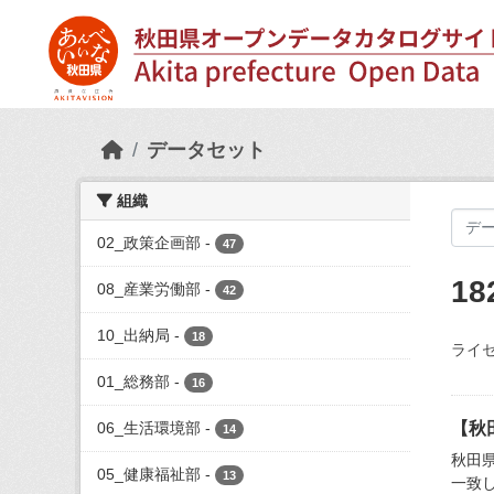
Skip to main content
データセット
組織
02_政策企画部
-
47
1
08_産業労働部
-
42
10_出納局
-
18
ライセ
01_総務部
-
16
06_生活環境部
-
【秋
14
秋田
05_健康福祉部
-
13
一致