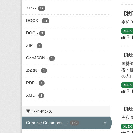
XLS
-
12
【秋
DOCX
-
11
令和
XLSX
DOC
-
9
0
ZIP
-
2
【秋
GeoJSON
-
1
国勢
者・
JSON
-
1
の人口
RDF
-
1
XLSX
0
XML
-
1
【秋
ライセンス
令和
Creative Commons...
-
x
182
XLSX
0