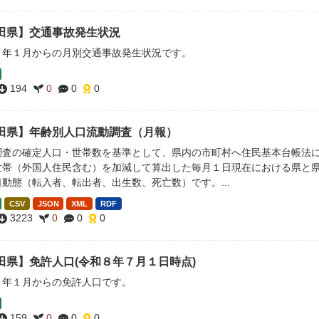
田県】交通事故発生状況
３年１月からの月別交通事故発生状況です。
194
0
0
0
田県】年齢別人口流動調査（月報）
調査の確定人口・世帯数を基準として、県内の市町村へ住民基本台帳法
世帯（外国人住民含む）を加減して算出した毎月１日現在における県と県
動態（転入者、転出者、出生数、死亡数）です。...
CSV
JSON
XML
RDF
3223
0
0
0
田県】免許人口(令和８年７月１日時点)
３年１月からの免許人口です。
159
0
0
0