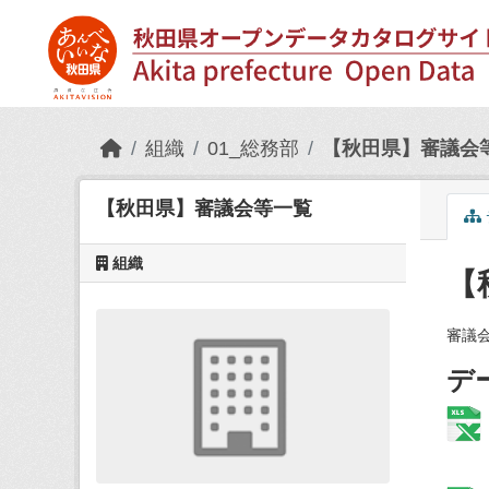
Skip to main content
組織
01_総務部
【秋田県】審議会
【秋田県】審議会等一覧
組織
【
審議
デ