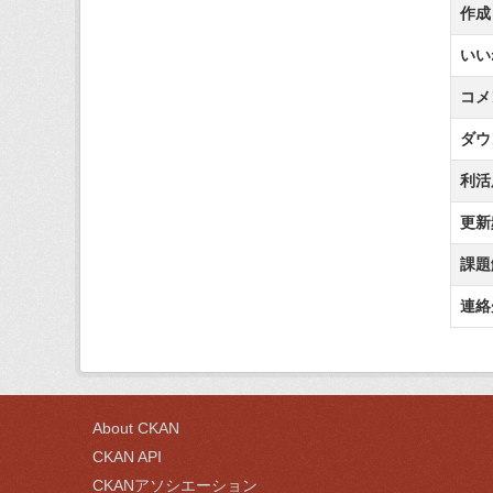
作成
いい
コメ
ダウ
利活
更新
課題
連絡
About CKAN
CKAN API
CKANアソシエーション