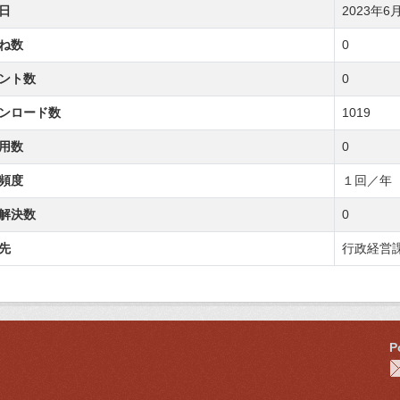
日
2023年6月1
ね数
0
ント数
0
ンロード数
1019
用数
0
頻度
１回／年
解決数
0
先
行政経営
P