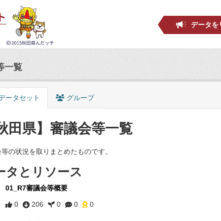
データを
等一覧
データセット
グループ
秋田県】審議会等一覧
会等の状況を取りまとめたものです。
ータとリソース
01_R7審議会等概要
0
206
0
0
0