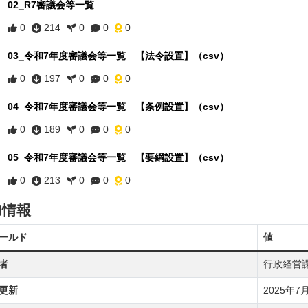
02_R7審議会等一覧
0
214
0
0
0
03_令和7年度審議会等一覧 【法令設置】（csv）
0
197
0
0
0
04_令和7年度審議会等一覧 【条例設置】（csv）
0
189
0
0
0
05_令和7年度審議会等一覧 【要綱設置】（csv）
0
213
0
0
0
加情報
ールド
値
者
行政経営
更新
2025年7月2