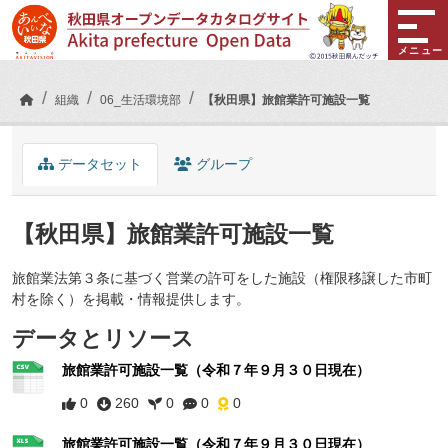
Skip to main content
メニュー
組織
06_生活環境部
【秋田県】旅館業許可施設一覧
データセット
グループ
【秋田県】旅館業許可施設一覧
旅館業法第３条に基づく営業の許可をした施設（権限移譲した市町
村を除く）を掲載・情報提供します。
データとリソース
旅館業許可施設一覧（令和７年９月３０日現在）
0
260
0
0
0
旅館業許可施設一覧（令和７年９月３０日現在）