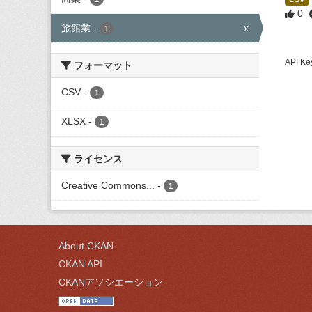
0
旅館業
-
x
1
API
フォーマット
CSV
-
1
XLSX
-
1
ライセンス
Creative Commons...
-
1
About CKAN
CKAN API
CKANアソシエーション