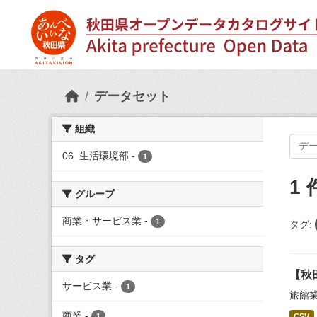
Skip to main content
データセット
組織
06_生活環境部
-
1
1
グループ
商業・サービス業
-
1
タグ:
タグ
【秋
サービス業
-
1
旅館
商業
-
1
CSV