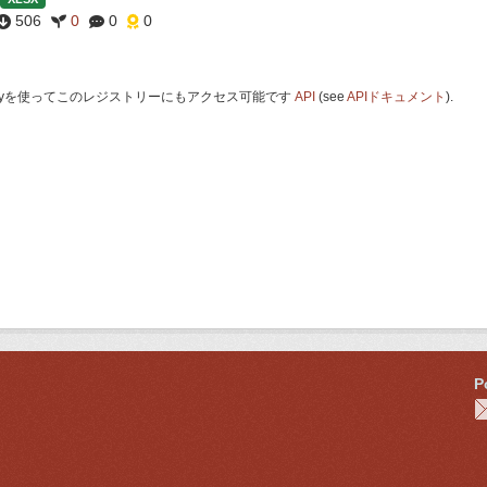
506
0
0
0
 Keyを使ってこのレジストリーにもアクセス可能です
API
(see
APIドキュメント
).
P