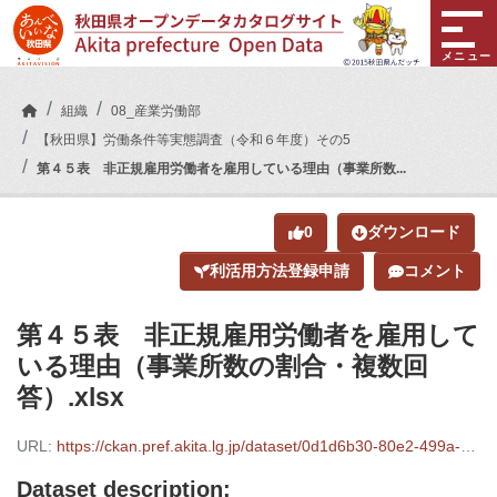
Skip to main content
メニュー
組織
08_産業労働部
【秋田県】労働条件等実態調査（令和６年度）その5
第４５表 非正規雇用労働者を雇用している理由（事業所数...
0
ダウンロード
利活用方法登録申請
コメント
第４５表 非正規雇用労働者を雇用して
いる理由（事業所数の割合・複数回
答）.xlsx
URL:
https://ckan.pref.akita.lg.jp/dataset/0d1d6b30-80e2-499a-a2eb-cab346886574/resource/767dc9bf-56c8-4689-bd4f-f8b42f194e95/download/.xlsx
Dataset description: