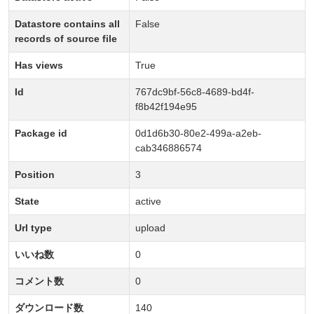
Datastore contains all
False
records of source file
Has views
True
Id
767dc9bf-56c8-4689-bd4f-
f8b42f194e95
Package id
0d1d6b30-80e2-499a-a2eb-
cab346886574
Position
3
State
active
Url type
upload
いいね数
0
コメント数
0
ダウンロード数
140