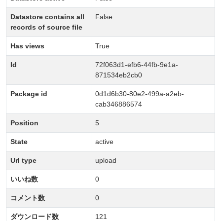
Datastore contains all
False
records of source file
Has views
True
Id
72f063d1-efb6-44fb-9e1a-
871534eb2cb0
Package id
0d1d6b30-80e2-499a-a2eb-
cab346886574
Position
5
State
active
Url type
upload
いいね数
0
コメント数
0
ダウンロード数
121