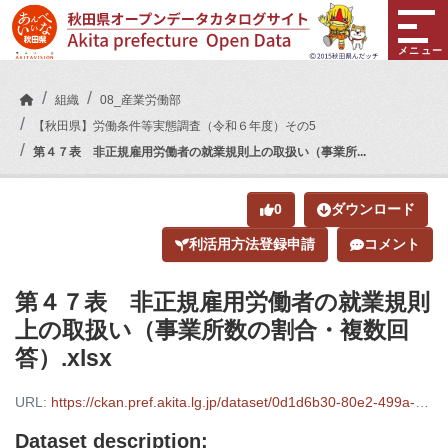
Skip to main content
メニュー
組織
08_産業労働部
【秋田県】労働条件等実態調査（令和６年度）その5
第４７表 非正規雇用労働者の就業規則上の取扱い（事業所...
0
ダウンロード
利活用方法登録申請
コメント
第４７表 非正規雇用労働者の就業規則
上の取扱い（事業所数の割合・複数回
答）.xlsx
URL:
https://ckan.pref.akita.lg.jp/dataset/0d1d6b30-80e2-499a-a2eb-cab346886574/resource/72f063d1-efb6-44fb-9e1a-871534eb2cb0/download/.xlsx
Dataset description: