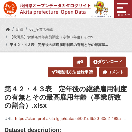
Skip to main content
メニュー
組織
08_産業労働部
【秋田県】労働条件等実態調査（令和６年度）その5
第４２・４３表 定年後の継続雇用制度の有無とその最高雇...
0
ダウンロード
利活用方法登録申請
コメント
第４２・４３表 定年後の継続雇用制度
の有無とその最高雇用年齢（事業所数
の割合）.xlsx
URL:
https://ckan.pref.akita.lg.jp/dataset/0d1d6b30-80e2-499a-a2eb-cab346886574/resource/6e62a382-c43f-4b61-88b2-a967d60656ca/download/.xlsx
Dataset description: