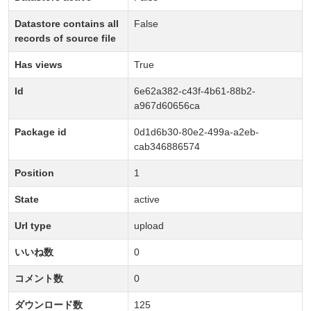
Datastore contains all
False
records of source file
Has views
True
Id
6e62a382-c43f-4b61-88b2-
a967d60656ca
Package id
0d1d6b30-80e2-499a-a2eb-
cab346886574
Position
1
State
active
Url type
upload
いいね数
0
コメント数
0
ダウンロード数
125