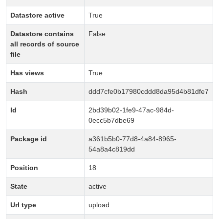
Datastore active
True
Datastore contains
False
all records of source
file
Has views
True
Hash
ddd7cfe0b17980cddd8da95d4b81dfe7
Id
2bd39b02-1fe9-47ac-984d-
0ecc5b7dbe69
Package id
a361b5b0-77d8-4a84-8965-
54a8a4c819dd
Position
18
State
active
Url type
upload