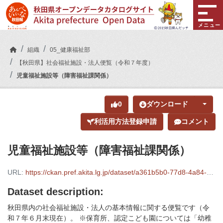
Skip to main content
メニュー
組織
05_健康福祉部
【秋田県】社会福祉施設・法人便覧（令和７年度）
児童福祉施設等（障害福祉課関係）
0
ダウンロード
利活用方法登録申請
コメント
児童福祉施設等（障害福祉課関係）
URL:
https://ckan.pref.akita.lg.jp/dataset/a361b5b0-77d8-4a84-8965-54a8a4c819dd/resource/2bd39b02-1fe9-47ac-984d-0ecc5b7dbe69/download/050008_r7_02_12_children_syogai.xlsx
Dataset description:
秋田県内の社会福祉施設・法人の基本情報に関する便覧です（令
和７年６月末現在）。 ※保育所、認定こども園については「幼稚