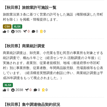
【秋田県】旅館業許可施設一覧
旅館業法第３条に基づく営業の許可をした施設（権限移譲した市町
村を除く）を掲載・情報提供します。
CSV
XLSX
0
505
0
0
0
【秋田県】商業統計調査
商業統計調査は、卸売業、小売業を営む民営の事業所を対象とする
統計調査で、概ね５年ごと（経済センサス-活動調査の２年後）に
実施されます。産業別、従業者規模別、地域（都道府県や市区町
村）別に事業所数、従業者数、年間商品販売額、売場面積等を公表
しています。（経済構造実態調査の創設に伴い、商業統計調査は平
成26年調査をもって廃止されました。）
XLSX
0
2038
0
0
0
【秋田県】集中調達物品契約状況