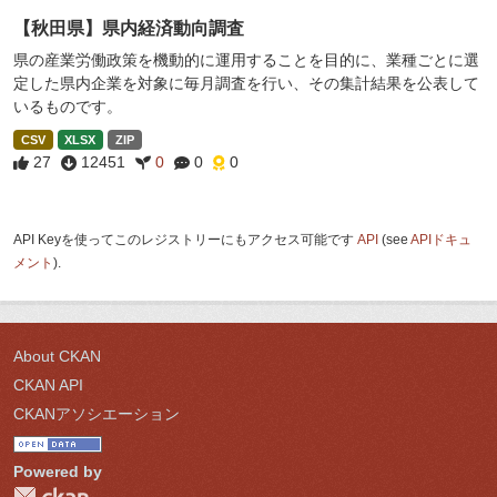
【秋田県】県内経済動向調査
県の産業労働政策を機動的に運用することを目的に、業種ごとに選
定した県内企業を対象に毎月調査を行い、その集計結果を公表して
いるものです。
CSV
XLSX
ZIP
27
12451
0
0
0
API Keyを使ってこのレジストリーにもアクセス可能です
API
(see
APIドキュ
メント
).
About CKAN
CKAN API
CKANアソシエーション
Powered by