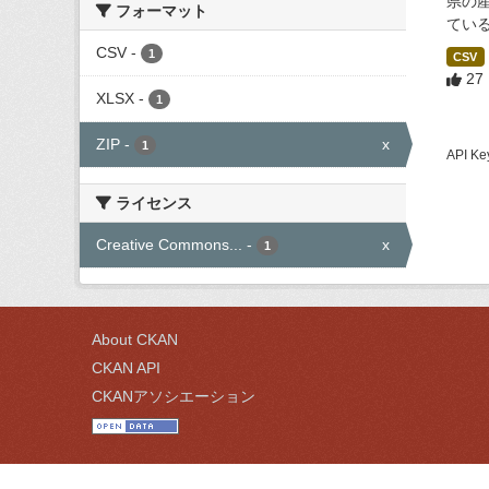
県の
フォーマット
てい
CSV
-
1
CSV
27
XLSX
-
1
ZIP
-
x
1
API
ライセンス
Creative Commons...
-
x
1
About CKAN
CKAN API
CKANアソシエーション