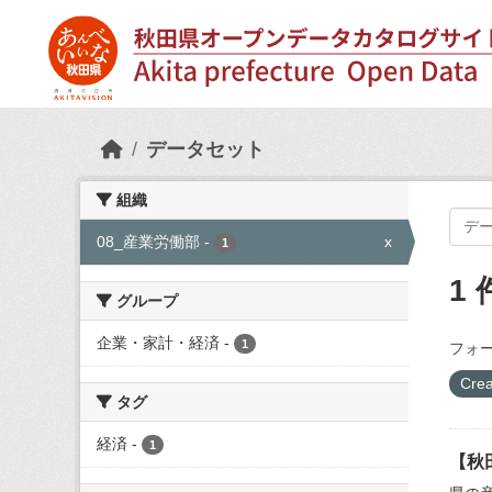
Skip to main content
データセット
組織
08_産業労働部
-
x
1
1
グループ
企業・家計・経済
-
1
フォー
Crea
タグ
経済
-
1
【秋