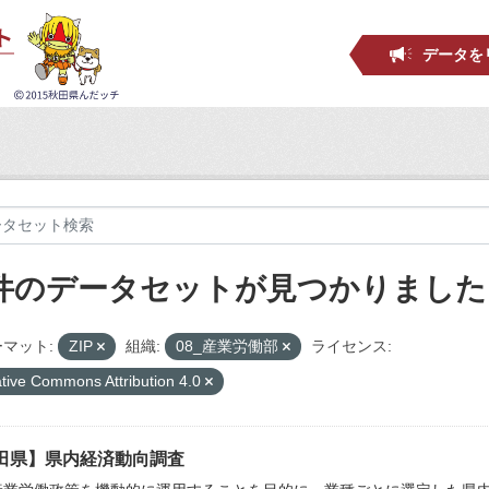
データを
 件のデータセットが見つかりました
マット:
ZIP
組織:
08_産業労働部
ライセンス:
tive Commons Attribution 4.0
田県】県内経済動向調査