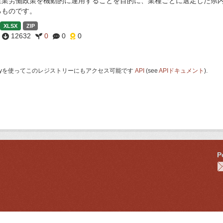
産業労働政策を機動的に運用することを目的に、業種ごとに選定した県
るものです。
XLSX
ZIP
12632
0
0
0
 Keyを使ってこのレジストリーにもアクセス可能です
API
(see
APIドキュメント
).
P