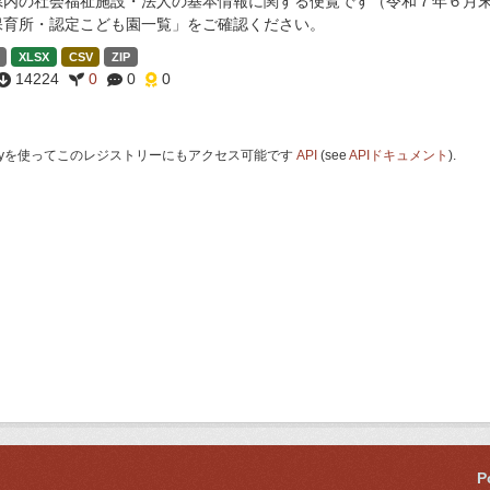
県内の社会福祉施設・法人の基本情報に関する便覧です（令和７年６月末
保育所・認定こども園一覧」をご確認ください。
XLSX
CSV
ZIP
14224
0
0
0
 Keyを使ってこのレジストリーにもアクセス可能です
API
(see
APIドキュメント
).
P