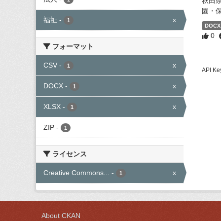
秋田
園・
福祉
-
x
1
DOCX
0
フォーマット
CSV
-
x
1
API
DOCX
-
x
1
XLSX
-
x
1
ZIP
-
1
ライセンス
Creative Commons...
-
x
1
About CKAN