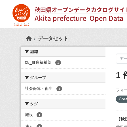
Skip to main content
データセット
組織
05_健康福祉部
-
1
1
グループ
社会保障・衛生
-
1
フォー
Crea
タグ
施設
-
1
【秋
法人
-
1