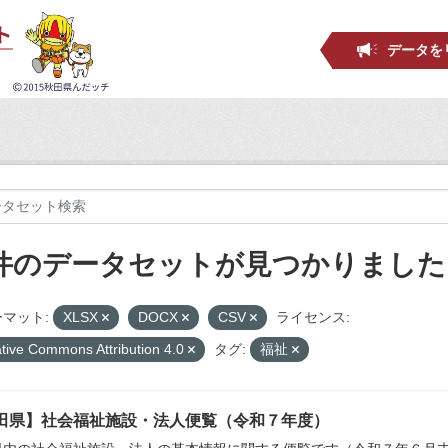
データを
 件のデータセットが見つかりました
マット:
XLSX
DOCX
CSV
ライセンス:
tive Commons Attribution 4.0
タグ:
福祉
田県】社会福祉施設・法人便覧（令和７年度）