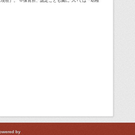
現在）。 ※保育所、認定こども園については「幼稚
owered by