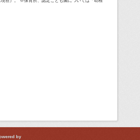
現在）。 ※保育所、認定こども園については「幼稚
owered by