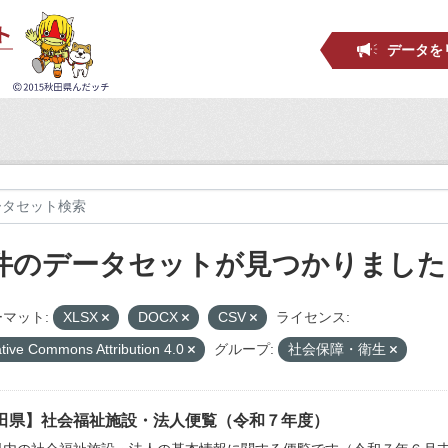
データを
 件のデータセットが見つかりました
マット:
XLSX
DOCX
CSV
ライセンス:
tive Commons Attribution 4.0
グループ:
社会保障・衛生
田県】社会福祉施設・法人便覧（令和７年度）