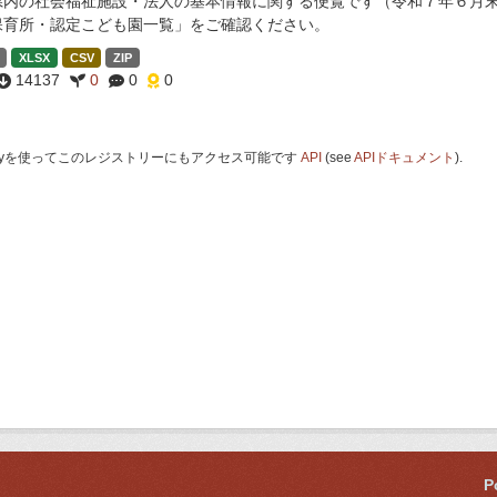
県内の社会福祉施設・法人の基本情報に関する便覧です（令和７年６月末
保育所・認定こども園一覧」をご確認ください。
XLSX
CSV
ZIP
14137
0
0
0
 Keyを使ってこのレジストリーにもアクセス可能です
API
(see
APIドキュメント
).
P