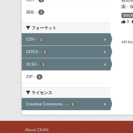
秋田
園・
福祉
-
1
DOCX
0
フォーマット
CSV
-
x
1
API
DOCX
-
x
1
XLSX
-
x
1
ZIP
-
1
ライセンス
Creative Commons...
-
x
1
About CKAN