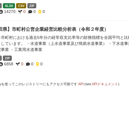
XLSX
CSV
ZIP
14270
0
0
0
田県】市町村公営企業経営比較分析表（令和２年度）
各市町村における過去5年分の経常収支比率等の財務指標を全国平均と比
としています。 ・水道事業（上水道事業及び簡易水道事業） ・下水道事
院事業 ・工業用水道事業
ZIP
6858
0
0
0
 Keyを使ってこのレジストリーにもアクセス可能です
API
(see
APIドキュメント
).