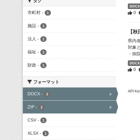
タグ
DOCX
市町村
-
0
1
施設
-
1
【秋
法人
-
1
県内
対象
福祉
-
1
・病
DOCX
財政
-
1
0
フォーマット
API
DOCX
-
x
2
ZIP
-
x
2
CSV
-
1
XLSX
-
1