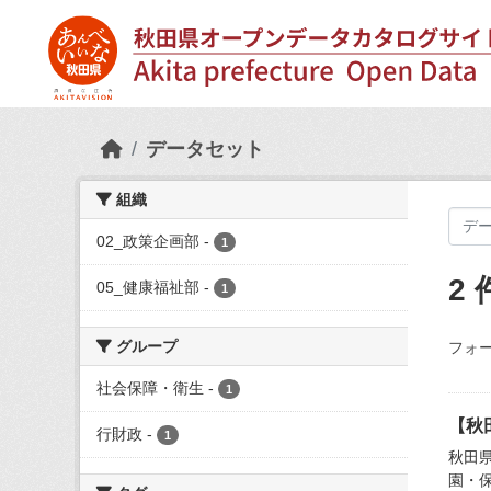
Skip to main content
データセット
組織
02_政策企画部
-
1
2
05_健康福祉部
-
1
グループ
フォー
社会保障・衛生
-
1
【秋
行財政
-
1
秋田
園・