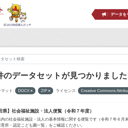
データを
 件のデータセットが見つかりました
マット:
DOCX
ZIP
ライセンス:
Creative Commons Attribu
田県】社会福祉施設・法人便覧（令和７年度）
県内の社会福祉施設・法人の基本情報に関する便覧です（令和７年６月末
保育所・認定こども園一覧」をご確認ください。