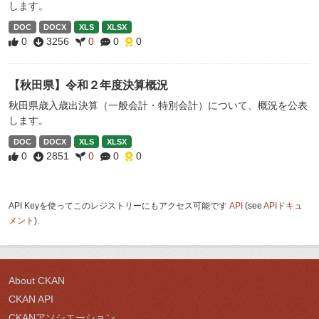
します。
DOC
DOCX
XLS
XLSX
0
3256
0
0
0
【秋田県】令和２年度決算概況
秋田県歳入歳出決算（一般会計・特別会計）について、概況を公表
します。
DOC
DOCX
XLS
XLSX
0
2851
0
0
0
API Keyを使ってこのレジストリーにもアクセス可能です
API
(see
APIドキュ
メント
).
About CKAN
CKAN API
CKANアソシエーション