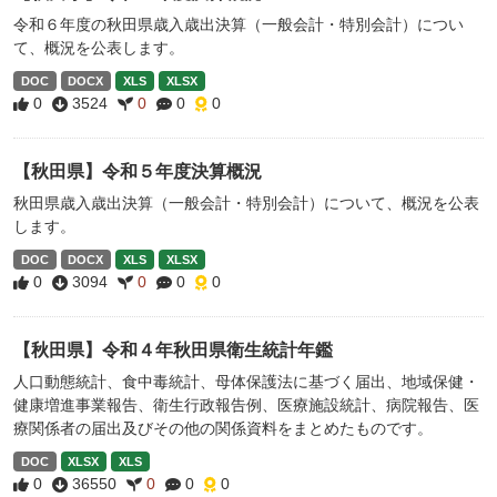
令和６年度の秋田県歳入歳出決算（一般会計・特別会計）につい
て、概況を公表します。
DOC
DOCX
XLS
XLSX
0
3524
0
0
0
【秋田県】令和５年度決算概況
秋田県歳入歳出決算（一般会計・特別会計）について、概況を公表
します。
DOC
DOCX
XLS
XLSX
0
3094
0
0
0
【秋田県】令和４年秋田県衛生統計年鑑
人口動態統計、食中毒統計、母体保護法に基づく届出、地域保健・
健康増進事業報告、衛生行政報告例、医療施設統計、病院報告、医
療関係者の届出及びその他の関係資料をまとめたものです。
DOC
XLSX
XLS
0
36550
0
0
0