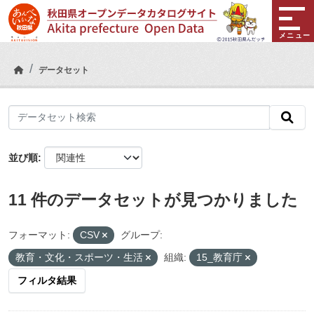
Skip to main content
メニュー
データセット
並び順
11 件のデータセットが見つかりました
フォーマット:
CSV
グループ:
教育・文化・スポーツ・生活
組織:
15_教育庁
フィルタ結果