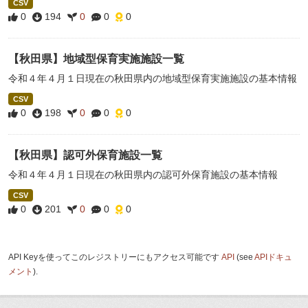
CSV
0
194
0
0
0
【秋田県】地域型保育実施施設一覧
令和４年４月１日現在の秋田県内の地域型保育実施施設の基本情報
CSV
0
198
0
0
0
【秋田県】認可外保育施設一覧
令和４年４月１日現在の秋田県内の認可外保育施設の基本情報
CSV
0
201
0
0
0
API Keyを使ってこのレジストリーにもアクセス可能です
API
(see
APIドキュ
メント
).