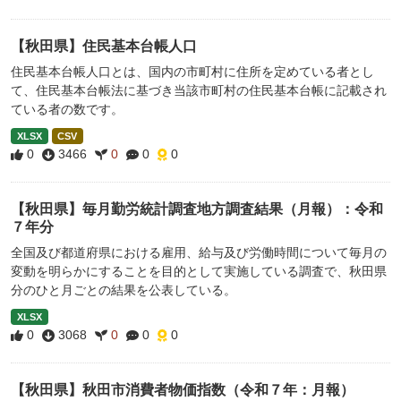
【秋田県】住民基本台帳人口
住民基本台帳人口とは、国内の市町村に住所を定めている者とし
て、住民基本台帳法に基づき当該市町村の住民基本台帳に記載され
ている者の数です。
XLSX
CSV
0
3466
0
0
0
【秋田県】毎月勤労統計調査地方調査結果（月報）：令和
７年分
全国及び都道府県における雇用、給与及び労働時間について毎月の
変動を明らかにすることを目的として実施している調査で、秋田県
分のひと月ごとの結果を公表している。
XLSX
0
3068
0
0
0
【秋田県】秋田市消費者物価指数（令和７年：月報）