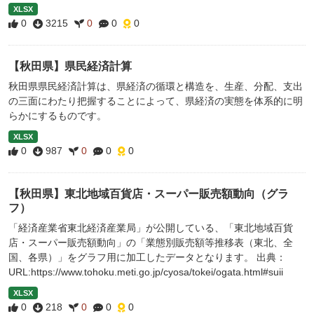
XLSX
0
3215
0
0
0
【秋田県】県民経済計算
秋田県県民経済計算は、県経済の循環と構造を、生産、分配、支出
の三面にわたり把握することによって、県経済の実態を体系的に明
らかにするものです。
XLSX
0
987
0
0
0
【秋田県】東北地域百貨店・スーパー販売額動向（グラ
フ）
「経済産業省東北経済産業局」が公開している、「東北地域百貨
店・スーパー販売額動向」の「業態別販売額等推移表（東北、全
国、各県）」をグラフ用に加工したデータとなります。 出典：
URL:https://www.tohoku.meti.go.jp/cyosa/tokei/ogata.html#suii
XLSX
0
218
0
0
0