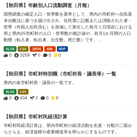
【秋田県】年齢別人口流動調査（月報）
国勢調査の確定人口・世帯数を基準として、県内の市町村へ住民基
本台帳法に基づき届け出され、住民票に記載または消除された者・
世帯（外国人住民含む）を加減して算出した毎月１日現在における
県と県内25市町村の人口・世帯数の推計値や、前月1か月間の人口
動態（転入者、転出者、出生数、死亡数）です。...
XLSX
CSV
JSON
XML
RDF
0
3259
0
0
0
【秋田県】市町村特別職（市町村長・議長等）一覧
県内の各市町村長・議長の一覧です。
XLSX
CSV
0
434
0
0
0
【秋田県】市町村民経済計算
市町村民経済計算は、県内市町村の経済活動を生産・分配の二面か
らとらえ、経済規模や産業構造等を明らかにするものです。