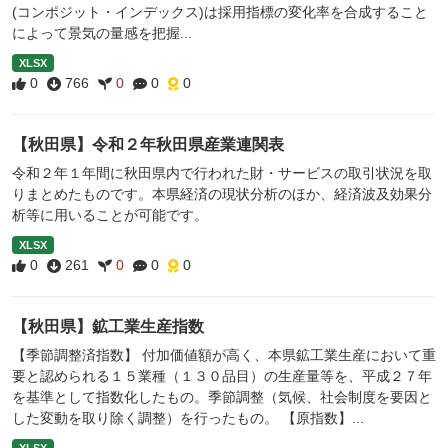
(コンポジット・インデックス)は採用指標の変化率を合成すること
によって景気の量感を把握...
XLSX
0
766
0
0
0
【秋田県】令和２年秋田県産業連関表
令和２年１年間に秋田県内で行われた財・サービスの取引状況を取
りまとめたものです。本県経済の現状分析のほか、経済波及効果分
析等に用いることが可能です。
XLSX
0
261
0
0
0
【秋田県】鉱工業生産指数
【季節調整済指数】 付加価値額が高く、本県鉱工業生産において重
要と認められる１５業種（１３０品目）の生産量等を、平成２７年
を基準として指数化したもの。季節調整（気候、社会制度を要因と
した変動を取り除く調整）を行ったもの。 【原指数】...