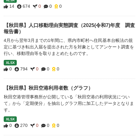
XLSX
14
674
0
0
0
【秋田県】人口移動理由実態調査（2025(令和7)年度 調査
報告書）
4月から翌年3月までの1年間に、県内市町村へ住民基本台帳法の規
定に基づき転出入届を提出された方を対象としてアンケート調査を
行い、移動理由等を取りまとめたものです。
XLSX
0
794
0
0
0
【秋田県】秋田空港利用者数（グラフ）
秋田空港管理事務所が公開している「秋田空港の利用状況につい
て」から「定期便分」を抽出しグラフ用に加工したデータとなりま
す。
XLSX
0
270
0
0
0