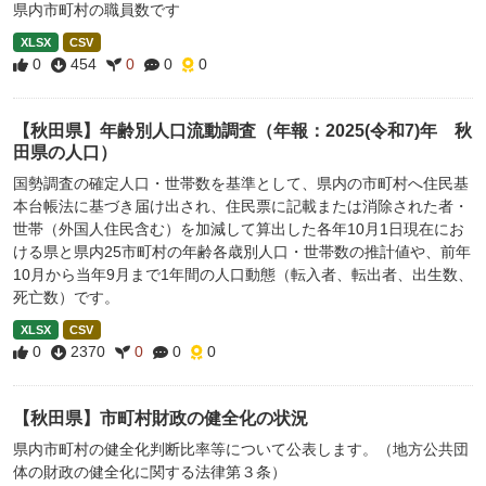
県内市町村の職員数です
XLSX
CSV
0
454
0
0
0
【秋田県】年齢別人口流動調査（年報：2025(令和7)年 秋
田県の人口）
国勢調査の確定人口・世帯数を基準として、県内の市町村へ住民基
本台帳法に基づき届け出され、住民票に記載または消除された者・
世帯（外国人住民含む）を加減して算出した各年10月1日現在にお
ける県と県内25市町村の年齢各歳別人口・世帯数の推計値や、前年
10月から当年9月まで1年間の人口動態（転入者、転出者、出生数、
死亡数）です。
XLSX
CSV
0
2370
0
0
0
【秋田県】市町村財政の健全化の状況
県内市町村の健全化判断比率等について公表します。（地方公共団
体の財政の健全化に関する法律第３条）