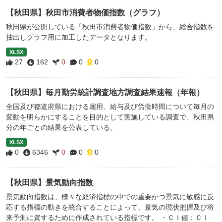
【秋田県】秋田市消費者物価指数（グラフ）
秋田県が公開している「秋田市消費者物価指数」から、総合指数を
抽出しグラフ用に加工したデータとなります。
XLSX
27
162
0
0
0
【秋田県】毎月勤労統計調査地方調査結果速報（年報）
全国及び都道府県における雇用、給与及び労働時間について毎月の
変動を明らかにすることを目的として実施している調査で、秋田県
分の年ごとの結果を公表している。
XLSX
0
6346
0
0
0
【秋田県】景気動向指数
景気動向指数は、様々な経済指標の中での重要かつ景気に敏感に反
応する指標の動きを統合することによって、景気の現状把握及び将
来予測に資するために作成されている指標です。 ・ＣＩ値：ＣＩ