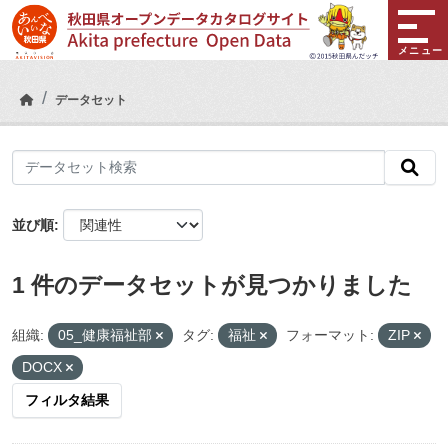
Skip to main content
メニュー
データセット
並び順
1 件のデータセットが見つかりました
組織:
05_健康福祉部
タグ:
福祉
フォーマット:
ZIP
DOCX
フィルタ結果