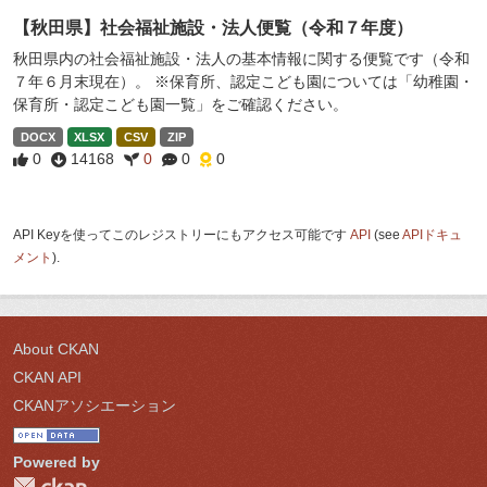
【秋田県】社会福祉施設・法人便覧（令和７年度）
秋田県内の社会福祉施設・法人の基本情報に関する便覧です（令和
７年６月末現在）。 ※保育所、認定こども園については「幼稚園・
保育所・認定こども園一覧」をご確認ください。
DOCX
XLSX
CSV
ZIP
0
14168
0
0
0
API Keyを使ってこのレジストリーにもアクセス可能です
API
(see
APIドキュ
メント
).
About CKAN
CKAN API
CKANアソシエーション
Powered by