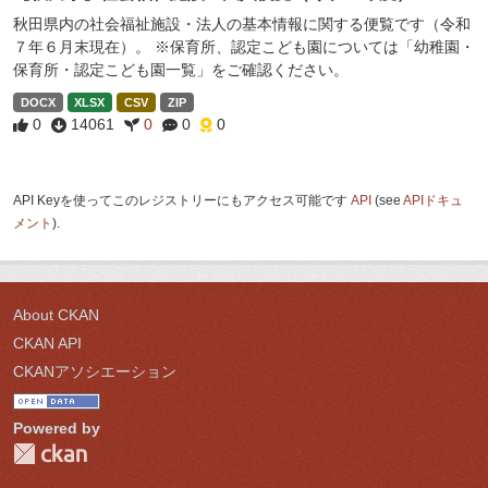
秋田県内の社会福祉施設・法人の基本情報に関する便覧です（令和
７年６月末現在）。 ※保育所、認定こども園については「幼稚園・
保育所・認定こども園一覧」をご確認ください。
DOCX
XLSX
CSV
ZIP
0
14061
0
0
0
API Keyを使ってこのレジストリーにもアクセス可能です
API
(see
APIドキュ
メント
).
About CKAN
CKAN API
CKANアソシエーション
Powered by