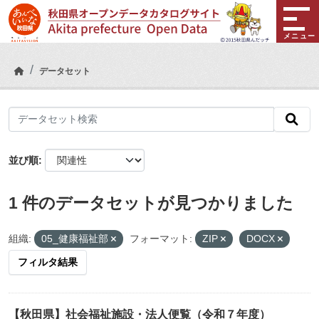
Skip to main content
メニュー
データセット
並び順
1 件のデータセットが見つかりました
組織:
05_健康福祉部
フォーマット:
ZIP
DOCX
フィルタ結果
【秋田県】社会福祉施設・法人便覧（令和７年度）