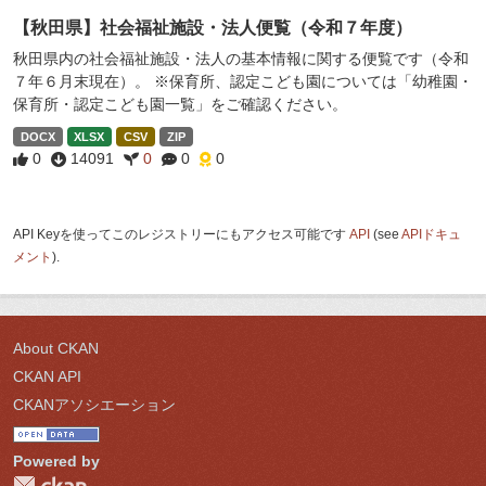
【秋田県】社会福祉施設・法人便覧（令和７年度）
秋田県内の社会福祉施設・法人の基本情報に関する便覧です（令和
７年６月末現在）。 ※保育所、認定こども園については「幼稚園・
保育所・認定こども園一覧」をご確認ください。
DOCX
XLSX
CSV
ZIP
0
14091
0
0
0
API Keyを使ってこのレジストリーにもアクセス可能です
API
(see
APIドキュ
メント
).
About CKAN
CKAN API
CKANアソシエーション
Powered by