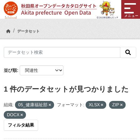
Skip to main content
メニュー
データセット
並び順
1 件のデータセットが見つかりました
組織:
05_健康福祉部
フォーマット:
XLSX
ZIP
DOCX
フィルタ結果