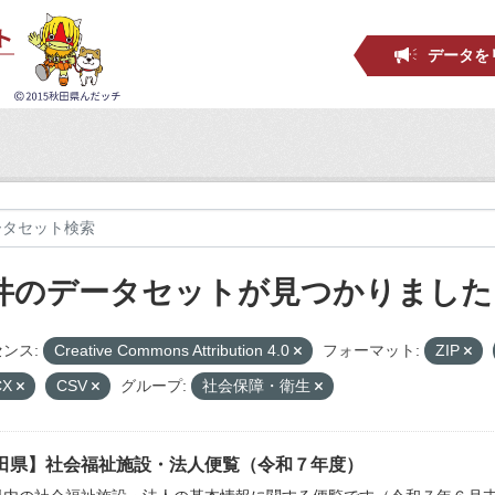
データを
 件のデータセットが見つかりました
ンス:
Creative Commons Attribution 4.0
フォーマット:
ZIP
CX
CSV
グループ:
社会保障・衛生
田県】社会福祉施設・法人便覧（令和７年度）