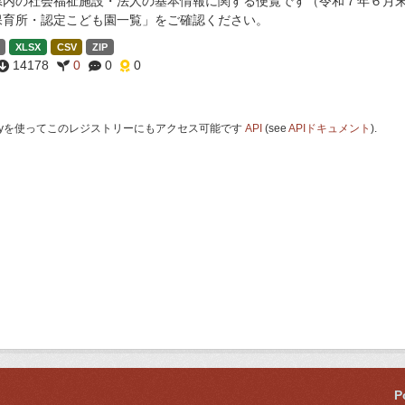
県内の社会福祉施設・法人の基本情報に関する便覧です（令和７年６月末
保育所・認定こども園一覧」をご確認ください。
XLSX
CSV
ZIP
14178
0
0
0
 Keyを使ってこのレジストリーにもアクセス可能です
API
(see
APIドキュメント
).
P