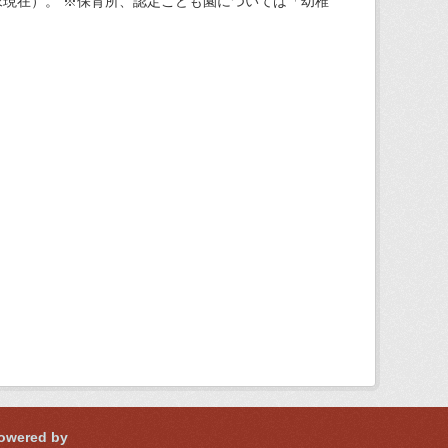
現在）。 ※保育所、認定こども園については「幼稚
owered by