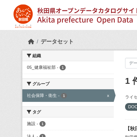
Skip to main content
データセット
組織
05_健康福祉部
-
1
1
グループ
社会保障・衛生
-
x
1
ライセ
DO
タグ
施設
-
1
【秋
法人
-
1