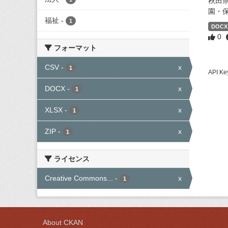
秋田
園・
福祉
-
1
DOCX
0
フォーマット
CSV
-
x
1
API
DOCX
-
x
1
XLSX
-
x
1
ZIP
-
x
1
ライセンス
Creative Commons...
-
x
1
About CKAN