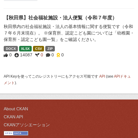
【秋田県】社会福祉施設・法人便覧（令和７年度）
秋田県内の社会福祉施設・法人の基本情報に関する便覧です（令和
７年６月末現在）。 ※保育所、認定こども園については「幼稚園・
保育所・認定こども園一覧」をご確認ください。
DOCX
XLSX
CSV
ZIP
0
14087
0
0
0
API Keyを使ってこのレジストリーにもアクセス可能です
API
(see
APIドキュ
メント
).
About CKAN
CKAN API
CKANアソシエーション