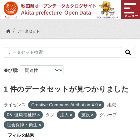
Skip to main content
メニュー
データセット
並び順
1 件のデータセットが見つかりました
ライセンス:
Creative Commons Attribution 4.0
組織:
05_健康福祉部
タグ:
法人
施設
グループ:
社会保障・衛生
フィルタ結果