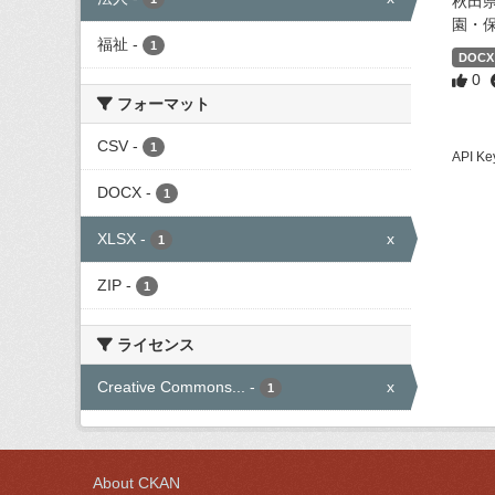
秋田
園・
福祉
-
1
DOCX
0
フォーマット
CSV
-
1
API
DOCX
-
1
XLSX
-
x
1
ZIP
-
1
ライセンス
Creative Commons...
-
x
1
About CKAN