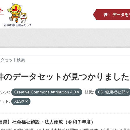
データを
 件のデータセットが見つかりました
ンス:
Creative Commons Attribution 4.0
組織:
05_健康福祉部
ット:
XLSX
田県】社会福祉施設・法人便覧（令和７年度）