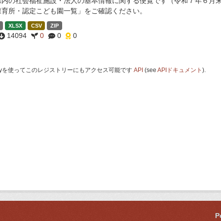
県内の社会福祉施設・法人の基本情報に関する便覧です（令和７年６月末
保育所・認定こども園一覧」をご確認ください。
XLSX
CSV
ZIP
14094
0
0
0
 Keyを使ってこのレジストリーにもアクセス可能です
API
(see
APIドキュメント
).
P