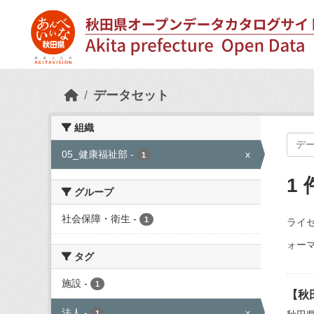
Skip to main content
データセット
組織
05_健康福祉部
-
x
1
1
グループ
社会保障・衛生
-
1
ライセ
ォーマ
タグ
施設
-
1
【秋
法人
-
x
1