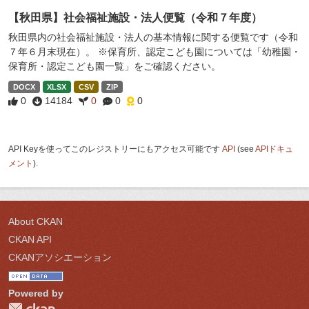
【秋田県】社会福祉施設・法人便覧（令和７年度）
秋田県内の社会福祉施設・法人の基本情報に関する便覧です（令和
７年６月末現在）。 ※保育所、認定こども園については「幼稚園・
保育所・認定こども園一覧」をご確認ください。
DOCX
XLSX
CSV
ZIP
0
14184
0
0
0
API Keyを使ってこのレジストリーにもアクセス可能です
API
(see
APIドキュ
メント
).
About CKAN
CKAN API
CKANアソシエーション
Powered by