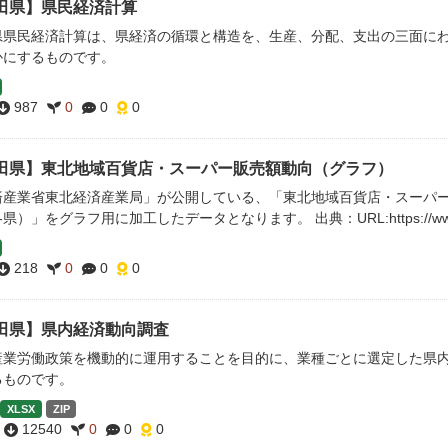
田県】県民経済計算
県県民経済計算は、県経済の循環と構造を、生産、分配、支出の三面に
かにするものです。
987
0
0
0
田県】東北地域百貨店・スーパー販売額動向（グラフ）
済産業省東北経済産業局」が公開している、「東北地域百貨店・スーパ
）」をグラフ用に加工したデータとなります。 出典：URL:https://www.tohoku.met
218
0
0
0
田県】県内経済動向調査
産業労働政策を機動的に運用することを目的に、業種ごとに選定した県
るものです。
XLSX
ZIP
12540
0
0
0