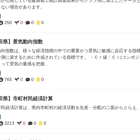
県が公開している建築着工統計調査結果からグラフ用に加工したデータ
しない場合があります。
250
0
0
0
田県】景気動向指数
動向指数は、様々な経済指標の中での重要かつ景気に敏感に反応する指
予測に資するために作成されている指標です。 ・ＣＩ値：ＣＩ(コンポジ
って景気の量感を把握...
765
0
0
0
田県】市町村民経済計算
村民経済計算は、県内市町村の経済活動を生産・分配の二面からとらえ
3213
0
0
0