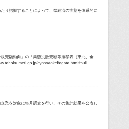
わたり把握することによって、県経済の実態を体系的に
ー販売額動向」の「業態別販売額等推移表（東北、全
i.go.jp/cyosa/tokei/ogata.html#suii
内企業を対象に毎月調査を行い、その集計結果を公表し