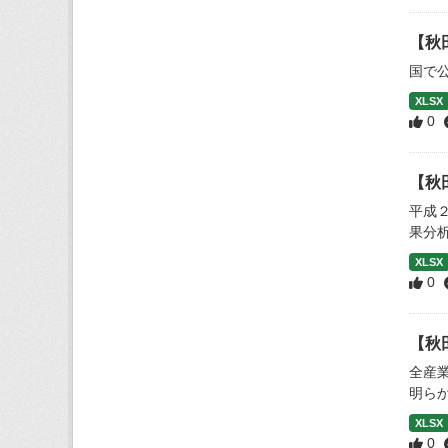
【秋
国で
XLSX
0
【秋
平成
果分
XLSX
0
【秋
全産
明ら
XLSX
0