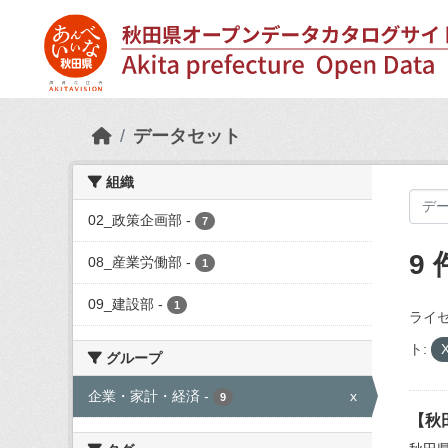
Skip to main content
データセット
組織
02_政策企画部
-
7
9
08_産業労働部
-
1
09_建設部
-
1
ライセ
ト:
グループ
企業・家計・経済
-
x
9
【秋