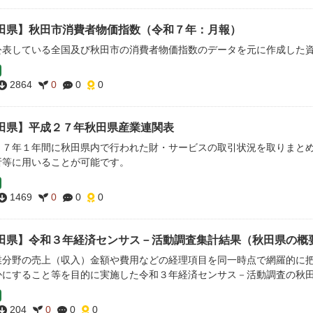
田県】秋田市消費者物価指数（令和７年：月報）
公表している全国及び秋田市の消費者物価指数のデータを元に作成した
2864
0
0
0
田県】平成２７年秋田県産業連関表
２７年１年間に秋田県内で行われた財・サービスの取引状況を取りまと
析等に用いることが可能です。
1469
0
0
0
田県】令和３年経済センサス－活動調査集計結果（秋田県の概
業分野の売上（収入）金額や費用などの経理項目を同一時点で網羅的に
かにすること等を目的に実施した令和３年経済センサス－活動調査の秋
204
0
0
0