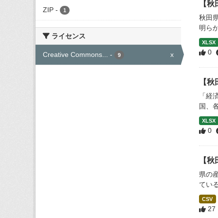
【秋
ZIP
-
1
秋田
明ら
ライセンス
XLSX
0
Creative Commons...
-
x
9
【秋
「経
国、各県
XLSX
0
【秋
県の
てい
CSV
27