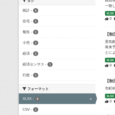
秋田
タグ
一致
統計
-
6
XLSX
0
住宅
-
1
報告
-
1
【秋
景気
小売
-
1
将来
とによ
経済
-
1
XLSX
経済センサス
-
1
0
行政
-
1
【秋
市町
フォーマット
XLSX
XLSX
-
x
9
0
CSV
-
1