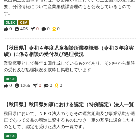
秋田県工業団地情報とは、秋田県が管理している工業団地の立地概
要、分譲情報について産業集積課管理のもと公表しているもので
す。
XLSX
CSV
0
406
0
0
0
【秋田県】令和４年度児童相談所業務概要（令和３年度実
績）に係る相談の受付及び処理状況
業務概要として毎年１回作成しているものであり、その中から相談
の受付及び処理状況を抜粋し掲載しています
XLSX
0
1265
0
0
0
【秋田県】秋田県知事における認定（特例認定）法人一覧
秋田県において、ＮＰＯ法人のうちその運営組織及び事業活動が適
正であって公益の増進に資するものにつき一定の基準に適合したも
のとして、認定を受けた法人の一覧です。
XLSX