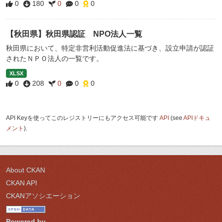
0
180
0
0
0
【秋田県】秋田県認証 NPO法人一覧
秋田県において、特定非営利活動促進法に基づき、設立申請が認証
されたＮＰＯ法人の一覧です。
XLSX
0
208
0
0
0
API Keyを使ってこのレジストリーにもアクセス可能です
API
(see
APIドキュ
メント
).
About CKAN
CKAN API
CKANアソシエーション
Powered by