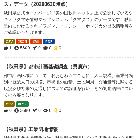
ス』データ（20260630時点）
秋田県公式ホームページ『美の国秋田ネット』上で公開しているツ
キノワグマ等情報マップシステム『クマダス』のデータです。秋田
県内におけるツキノワグマ、イノシシ、ニホンジカの出没情報等を
ご確認いただけます。
CSV
JSON
XML
RDF
1
5309
0
0
0
【秋田県】都市計画基礎調査（男鹿市）
都市計画区域について、おおむね５年ごとに、人口規模、産業分類
別の就業人口の規模、市街地の面積、土地利用、交通量等に関する
現況及び将来の見通しについての調査を行い、その調査結果につい
ての内容となります。
CSV
XLSX
0
3680
0
0
0
【秋田県】工業団地情報