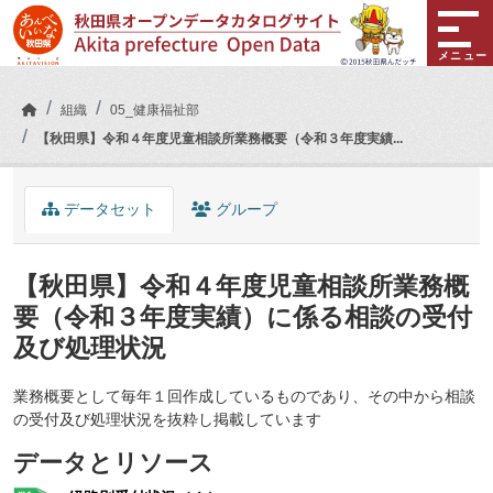
Skip to main content
メニュー
組織
05_健康福祉部
【秋田県】令和４年度児童相談所業務概要（令和３年度実績...
データセット
グループ
【秋田県】令和４年度児童相談所業務概
要（令和３年度実績）に係る相談の受付
及び処理状況
業務概要として毎年１回作成しているものであり、その中から相談
の受付及び処理状況を抜粋し掲載しています
データとリソース