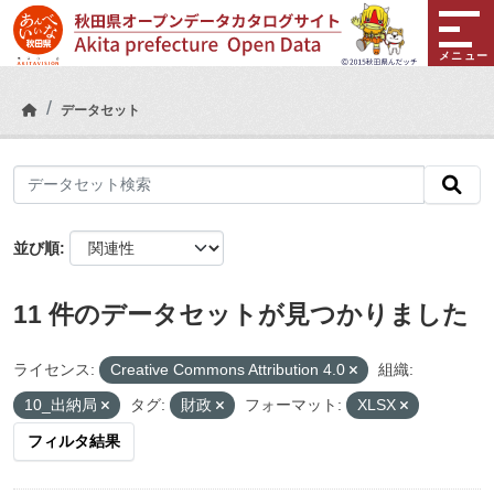
Skip to main content
メニュー
データセット
並び順
11 件のデータセットが見つかりました
ライセンス:
Creative Commons Attribution 4.0
組織:
10_出納局
タグ:
財政
フォーマット:
XLSX
フィルタ結果