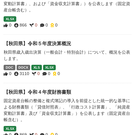
変動計算書」、および「資金収支計算書」）を公表します（固定資
産台帳含む）。
XLSX
0
866
0
0
0
【秋田県】令和５年度決算概況
秋田県歳入歳出決算（一般会計・特別会計）について、概況を公表
します。
DOC
DOCX
XLS
XLSX
0
3110
0
0
0
【秋田県】令和４年度財務書類
固定資産台帳の整備と複式簿記の導入を前提とした統一的な基準に
よる財務書類（「貸借対照表」、「行政コスト計算書」、「純資産
変動計算書」及び「資金収支計算書」）を公表します（固定資産台
帳含む）。
XLSX
0
869
0
0
0