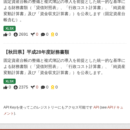
固定資産台帳の整備と複式簿記の導入を前提とした統一的な基準に
よる財務書類（「貸借対照表」、「行政コスト計算書」、「純資産
変動計算書」及び「資金収支計算書」）を公表します（固定資産台
帳含む）。
XLSX
0
2691
0
0
0
【秋田県】平成28年度財務書類
固定資産台帳の整備と複式簿記の導入を前提とした統一的な基準に
よる財務書類（「貸借対照表」、「行政コスト計算書」、「純資産
変動計算書」及び「資金収支計算書」）を公表します。
XLSX
0
2375
0
0
0
API Keyを使ってこのレジストリーにもアクセス可能です
API
(see
APIドキュ
メント
).