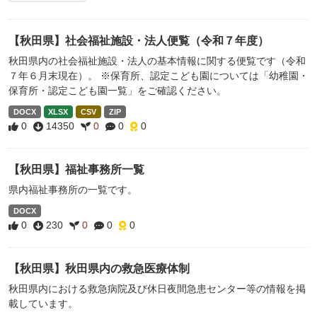
【秋田県】社会福祉施設・法人便覧（令和７年度）
秋田県内の社会福祉施設・法人の基本情報に関する便覧です（令和
７年６月末現在）。 ※保育所、認定こども園については「幼稚園・
保育所・認定こども園一覧」をご確認ください。
DOCX
XLSX
CSV
ZIP
0
14350
0
0
0
【秋田県】福祉事務所一覧
県内福祉事務所の一覧です。
DOCX
0
230
0
0
0
【秋田県】秋田県内の救急医療体制
秋田県内における救急病院及び休日夜間急患センター等の情報を掲
載しています。