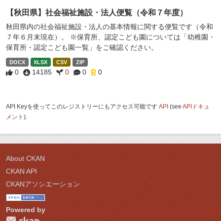
【秋田県】社会福祉施設・法人便覧（令和７年度）
秋田県内の社会福祉施設・法人の基本情報に関する便覧です（令和
７年６月末現在）。 ※保育所、認定こども園については「幼稚園・
保育所・認定こども園一覧」をご確認ください。
DOCX
XLSX
CSV
ZIP
0
14185
0
0
0
API Keyを使ってこのレジストリーにもアクセス可能です
API
(see
APIドキュ
メント
).
About CKAN
CKAN API
CKANアソシエーション
Powered by