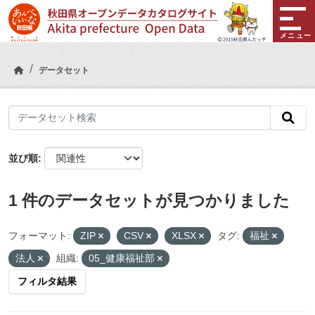
Skip to main content
メニュー
データセット
並び順
1 件のデータセットが見つかりました
フォーマット:
ZIP
CSV
XLSX
タグ:
福祉
法人
組織:
05_健康福祉部
フィルタ結果