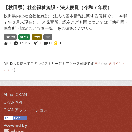
【秋田県】社会福祉施設・法人便覧（令和７年度）
秋田県内の社会福祉施設・法人の基本情報に関する便覧です（令和
７年６月末現在）。 ※保育所、認定こども園については「幼稚園・
保育所・認定こども園一覧」をご確認ください。
DOCX
XLSX
CSV
ZIP
0
14097
0
0
0
API Keyを使ってこのレジストリーにもアクセス可能です
API
(see
APIドキュ
メント
).
About CKAN
CKAN API
CKANアソシエーション
Powered by