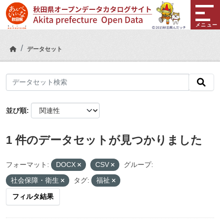
Skip to main content
メニュー
データセット
並び順
1 件のデータセットが見つかりました
フォーマット:
DOCX
CSV
グループ:
社会保障・衛生
タグ:
福祉
フィルタ結果