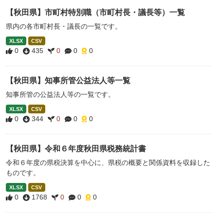
【秋田県】市町村特別職（市町村長・議長等）一覧
県内の各市町村長・議長の一覧です。
XLSX
CSV
0
435
0
0
0
【秋田県】知事所管公益法人等一覧
知事所管の公益法人等の一覧です。
XLSX
CSV
0
344
0
0
0
【秋田県】令和６年度秋田県税務統計書
令和６年度の県税決算を中心に、県税の概要と関係資料を収録した
ものです。
XLSX
CSV
0
1768
0
0
0