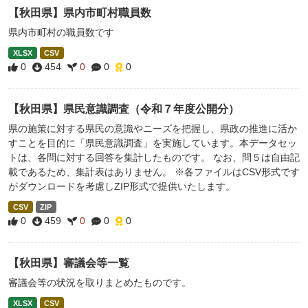
【秋田県】県内市町村職員数
県内市町村の職員数です
XLSX
CSV
0
454
0
0
0
【秋田県】県民意識調査（令和７年度公開分）
県の施策に対する県民の意識やニーズを把握し、県政の推進に活か
すことを目的に「県民意識調査」を実施しています。本データセッ
トは、各問に対する回答を集計したものです。 なお、問５は自由記
載であるため、集計表はありません。 ※各ファイルはCSV形式です
がダウンロードを考慮しZIP形式で提供いたします。
CSV
ZIP
0
459
0
0
0
【秋田県】審議会等一覧
審議会等の状況を取りまとめたものです。
XLSX
CSV